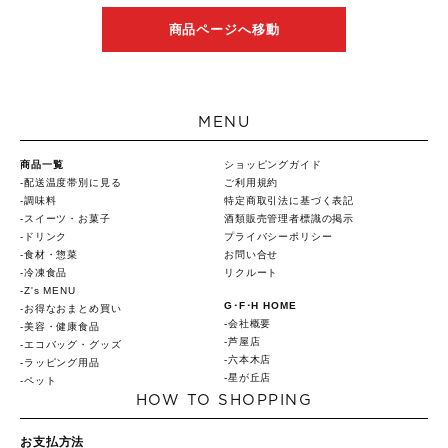
商品ページへ移動
MENU
商品一覧
ショッピングガイド
配送温度帯別に見る
ご利用規約
調味料
特定商取引法に基づく表記
スイーツ・お菓子
酒類販売管理者標識の掲示
ドリンク
プライバシーポリシー
食材・惣菜
お問い合せ
冷凍食品
リクルート
Z's MENU
G･F･H HOME
お得なおまとめ買い
会社概要
美容・健康食品
芦屋店
エコバッグ・グッズ
六本木店
ラッピング用品
星が丘店
ペット
HOW TO SHOPPING
お支払方法