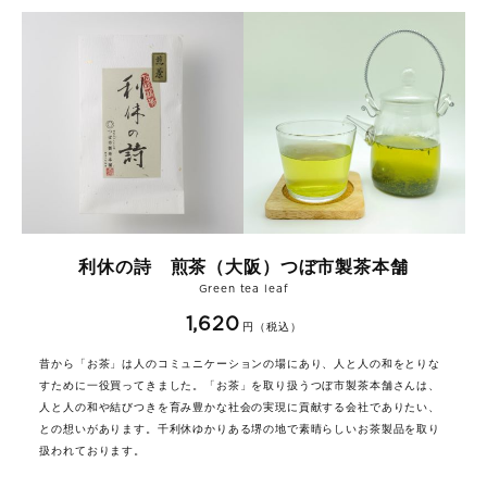
利休の詩 煎茶（大阪）つぼ市製茶本舗
Green tea leaf
1,620
円（税込）
昔から「お茶」は人のコミュニケーションの場にあり、人と人の和をとりな
すために一役買ってきました。「お茶」を取り扱うつぼ市製茶本舗さんは、
人と人の和や結びつきを育み豊かな社会の実現に貢献する会社でありたい、
との想いがあります。千利休ゆかりある堺の地で素晴らしいお茶製品を取り
扱われております。