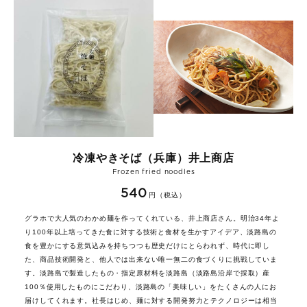
冷凍やきそば（兵庫）井上商店
Frozen fried noodles
540
円（税込）
グラホで大人気のわかめ麺を作ってくれている、井上商店さん。明治34年よ
り100年以上培ってきた食に対する技術と食材を生かすアイデア、淡路島の
食を豊かにする意気込みを持ちつつも歴史だけにとらわれず、時代に即し
た、商品技術開発と、他人では出来ない唯一無二の食づくりに挑戦していま
す。淡路島で製造したもの・指定原材料を淡路島（淡路島沿岸で採取）産
100％使用したものにこだわり、淡路島の「美味しい」をたくさんの人にお
届けしてくれます。社長はじめ、麺に対する開発努力とテクノロジーは相当