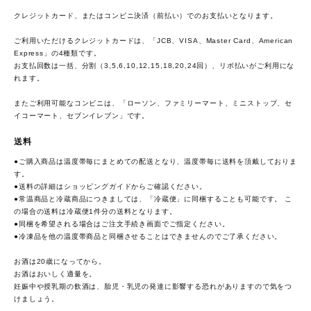
クレジットカード、またはコンビニ決済（前払い）でのお支払いとなります。
ご利用いただけるクレジットカードは、「JCB、VISA、Master Card、American
Express」の4種類です。
お支払回数は一括、分割（3,5,6,10,12,15,18,20,24回）、リボ払いがご利用にな
れます。
またご利用可能なコンビニは、「ローソン、ファミリーマート、ミニストップ、セ
イコーマート、セブンイレブン」です。
送料
●ご購入商品は温度帯毎にまとめての配送となり、温度帯毎に送料を頂戴しておりま
す。
●送料の詳細は
ショッピングガイド
からご確認ください。
●常温商品と冷蔵商品につきましては、「冷蔵便」に同梱することも可能です。 こ
の場合の送料は冷蔵便1件分の送料となります。
●同梱を希望される場合はご注文手続き画面でご指定ください。
●冷凍品を他の温度帯商品と同梱させることはできませんのでご了承ください。
お酒は20歳になってから。
お酒はおいしく適量を。
妊娠中や授乳期の飲酒は、胎児・乳児の発達に影響する恐れがありますので気をつ
けましょう。