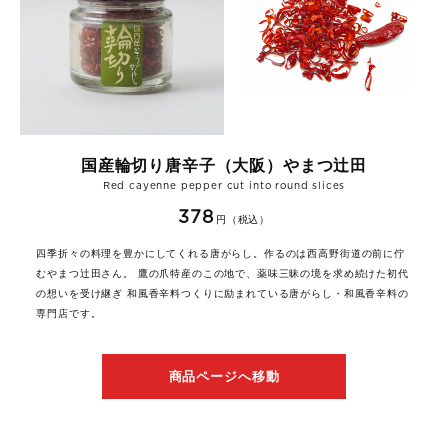
国産輪切り唐辛子（大阪）やまつ辻田
Red cayenne pepper cut into round slices
378
円（税込）
四季折々の料理を豊かにしてくれる唐がらし。作るのは西高野街道の前に佇
むやまつ辻田さん。 鷹の爪特産のこの地で、薬味三昧の境を求め続けた初代
の想いを受け継ぎ 和風香辛料つくりに励まれている唐がらし・和風香辛料の
専門店です。
商品ページへ移動