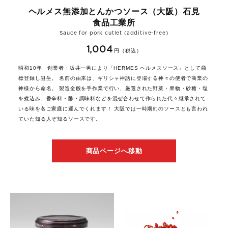
ヘルメス無添加とんかつソース（大阪）石見
食品工業所
Sauce for pork cutlet (additive-free)
1,004
円（税込）
昭和10年 創業者・坂井一男により「HERMES ヘルメスソース」として商
標登録し誕生。 名前の由来は、ギリシャ神話に登場する神々の使者で商業の
神様から命名。 製造全般を手作業で行い、厳選された野菜・果物・砂糖・塩
を煮込み、香辛料・酢・調味料などを混ぜ合わせて作られた代々継承されて
いる味を各ご家庭に運んでくれます！ 大阪では一時期幻のソースとも言われ
ていた知る人ぞ知るソースです。
商品ページへ移動