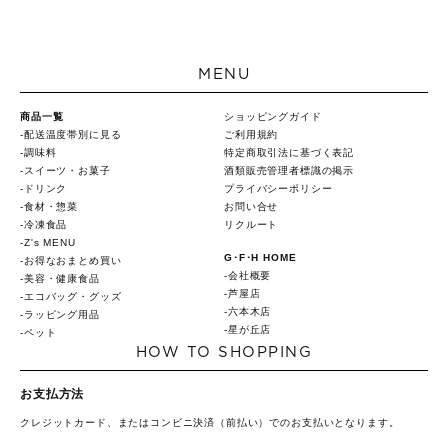
MENU
商品一覧
ショッピングガイド
配送温度帯別に見る
ご利用規約
調味料
特定商取引法に基づく表記
スイーツ・お菓子
酒類販売管理者標識の掲示
ドリンク
プライバシーポリシー
食材・惣菜
お問い合せ
冷凍食品
リクルート
Z's MENU
G･F･H HOME
お得なおまとめ買い
会社概要
美容・健康食品
芦屋店
エコバッグ・グッズ
六本木店
ラッピング用品
星が丘店
ペット
HOW TO SHOPPING
お支払方法
クレジットカード、またはコンビニ決済（前払い）でのお支払いとなります。