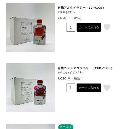
有機アルタイサジー（20P/1CS）
ﾕｳｷｱﾙﾀｲｻｼﾞ‐
円（税込）
7,020
カートに入れる
有機ニンシアゴジベリー（20P／1CS）
ﾕｳｷﾆﾝｼｱｺﾞｼﾞﾍﾞﾘｰ
円（税込）
7,020
カートに入れる
ネコポス