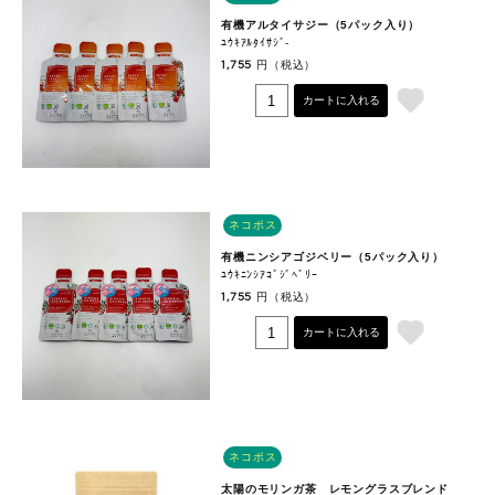
有機アルタイサジー（5パック入り）
ﾕｳｷｱﾙﾀｲｻｼﾞ‐
円（税込）
1,755
カートに入れる
ネコポス
有機ニンシアゴジベリー（5パック入り）
ﾕｳｷﾆﾝｼｱｺﾞｼﾞﾍﾞﾘｰ
円（税込）
1,755
カートに入れる
ネコポス
太陽のモリンガ茶 レモングラスブレンド