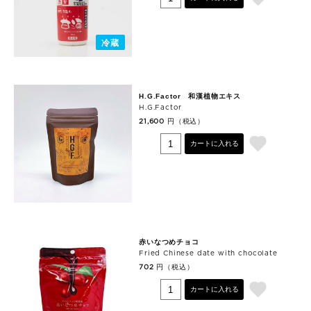
冷蔵
H.G.Factor 和漢植物エキス
H.G.Factor
円（税込）
21,600
カートに入れる
赤いなつめチョコ
Fried Chinese date with chocolate
円（税込）
702
カートに入れる