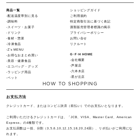
商品一覧
ショッピングガイド
配送温度帯別に見る
ご利用規約
調味料
特定商取引法に基づく表記
スイーツ・お菓子
酒類販売管理者標識の掲示
ドリンク
プライバシーポリシー
食材・惣菜
お問い合せ
冷凍食品
リクルート
Z's MENU
G･F･H HOME
お得なおまとめ買い
会社概要
美容・健康食品
芦屋店
エコバッグ・グッズ
六本木店
ラッピング用品
星が丘店
ペット
HOW TO SHOPPING
お支払方法
クレジットカード、またはコンビニ決済（前払い）でのお支払いとなります。
ご利用いただけるクレジットカードは、「JCB、VISA、Master Card、American
Express」の4種類です。
お支払回数は一括、分割（3,5,6,10,12,15,18,20,24回）、リボ払いがご利用にな
れます。