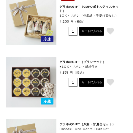
グラホのGIFT（GUFOボトルアイスセッ
ト）
BOX・リボン（包装紙・手提げ袋なし）
円（税込）
4,200
カートに入れる
冷凍
グラホのGIFT（プリンセット）
●BOX・リボン・紙袋付き
円（税込）
4,374
カートに入れる
冷蔵
グラホのGIFT（八朔・甘夏缶セット）
Hassaku And Aantsu Can Set