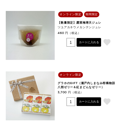
オンライン限定
期間限定
【数量限定】露茜梅寒天ジュレ
ツユアカネウメカンテンジュレ
円（税込）
460
カートに入れる
オンライン限定
グラホのGIFT（瀬戸内しまなみ柑橘物語
八朔ゼリー＆紅まどんなゼリー）
円（税込）
3,700
カートに入れる