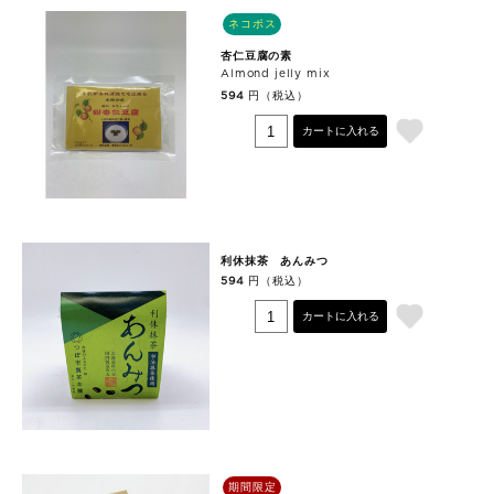
ネコポス
杏仁豆腐の素
Almond jelly mix
円（税込）
594
カートに入れる
利休抹茶 あんみつ
円（税込）
594
カートに入れる
期間限定