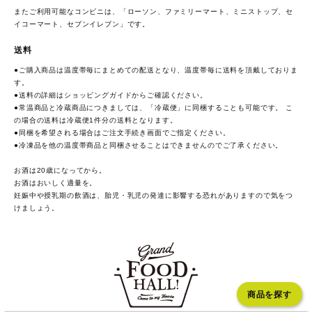
またご利用可能なコンビニは、「ローソン、ファミリーマート、ミニストップ、セ
イコーマート、セブンイレブン」です。
送料
●ご購入商品は温度帯毎にまとめての配送となり、温度帯毎に送料を頂戴しておりま
す。
●送料の詳細は
ショッピングガイド
からご確認ください。
●常温商品と冷蔵商品につきましては、「冷蔵便」に同梱することも可能です。 こ
の場合の送料は冷蔵便1件分の送料となります。
●同梱を希望される場合はご注文手続き画面でご指定ください。
●冷凍品を他の温度帯商品と同梱させることはできませんのでご了承ください。
お酒は20歳になってから。
お酒はおいしく適量を。
妊娠中や授乳期の飲酒は、胎児・乳児の発達に影響する恐れがありますので気をつ
けましょう。
商品を探す