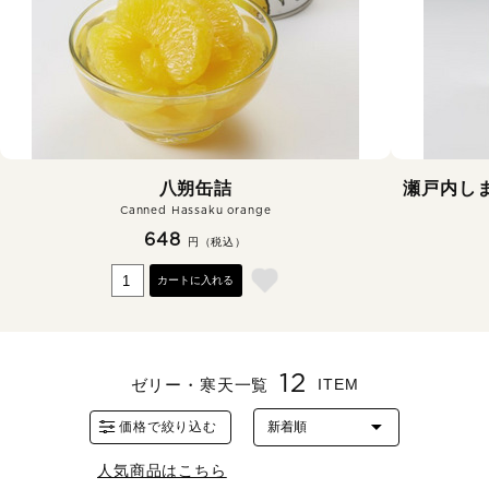
八朔缶詰
瀬戸内し
Canned Hassaku orange
648
円（税込）
カートに入れる
12
ゼリー・寒天一覧
ITEM
価格で絞り込む
人気商品はこちら