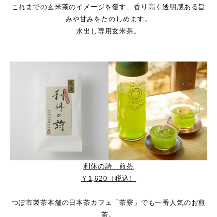
これまでの玄米茶のイメージを覆す、香り高く透明感ある旨
みや甘みをたのしめます。
水出し専用玄米茶。
利休の詩 煎茶
￥1,620（税込）
つぼ市製茶本舗の日本茶カフェ「茶寮」でも一番人気のお煎
茶。