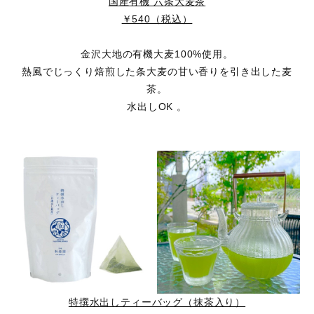
国産有機 六条大麦茶
￥540（税込）
金沢大地の有機大麦100%使用。
熱風でじっくり焙煎した条大麦の甘い香りを引き出した麦
茶。
水出しOK 。
特撰水出しティーバッグ（抹茶入り）