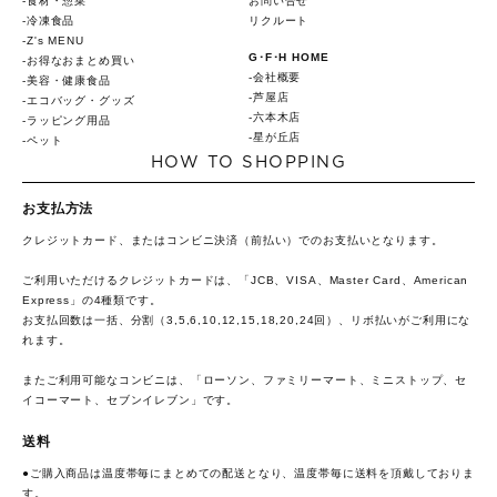
食材・惣菜
お問い合せ
冷凍食品
リクルート
Z's MENU
G･F･H HOME
お得なおまとめ買い
会社概要
美容・健康食品
芦屋店
エコバッグ・グッズ
六本木店
ラッピング用品
星が丘店
ペット
HOW TO SHOPPING
お支払方法
クレジットカード、またはコンビニ決済（前払い）でのお支払いとなります。
ご利用いただけるクレジットカードは、「JCB、VISA、Master Card、American
Express」の4種類です。
お支払回数は一括、分割（3,5,6,10,12,15,18,20,24回）、リボ払いがご利用にな
れます。
またご利用可能なコンビニは、「ローソン、ファミリーマート、ミニストップ、セ
イコーマート、セブンイレブン」です。
送料
●ご購入商品は温度帯毎にまとめての配送となり、温度帯毎に送料を頂戴しておりま
す。