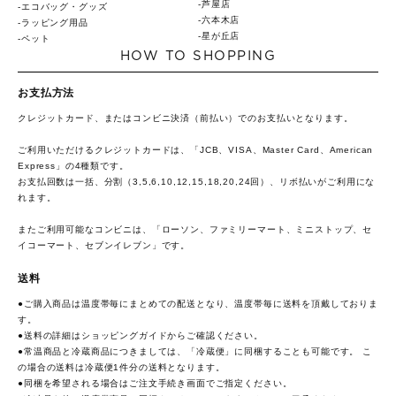
芦屋店
エコバッグ・グッズ
六本木店
ラッピング用品
星が丘店
ペット
HOW TO SHOPPING
お支払方法
クレジットカード、またはコンビニ決済（前払い）でのお支払いとなります。
ご利用いただけるクレジットカードは、「JCB、VISA、Master Card、American
Express」の4種類です。
お支払回数は一括、分割（3,5,6,10,12,15,18,20,24回）、リボ払いがご利用にな
れます。
またご利用可能なコンビニは、「ローソン、ファミリーマート、ミニストップ、セ
イコーマート、セブンイレブン」です。
送料
●ご購入商品は温度帯毎にまとめての配送となり、温度帯毎に送料を頂戴しておりま
す。
●送料の詳細は
ショッピングガイド
からご確認ください。
●常温商品と冷蔵商品につきましては、「冷蔵便」に同梱することも可能です。 こ
の場合の送料は冷蔵便1件分の送料となります。
●同梱を希望される場合はご注文手続き画面でご指定ください。