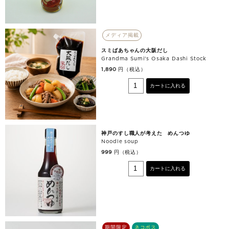
メディア掲載
スミばあちゃんの大阪だし
Grandma Sumi's Osaka Dashi Stock
円（税込）
1,890
カートに入れる
神戸のすし職人が考えた めんつゆ
Noodle soup
円（税込）
999
カートに入れる
期間限定
ネコポス