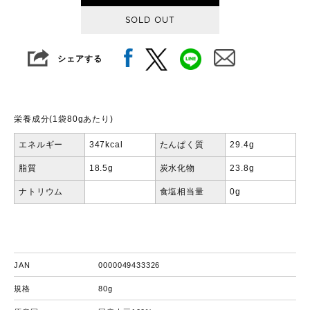
SOLD OUT
シェアする
栄養成分(1袋80gあたり)
エネルギー
347kcal
たんぱく質
29.4g
脂質
18.5g
炭水化物
23.8g
ナトリウム
食塩相当量
0g
JAN
0000049433326
規格
80g