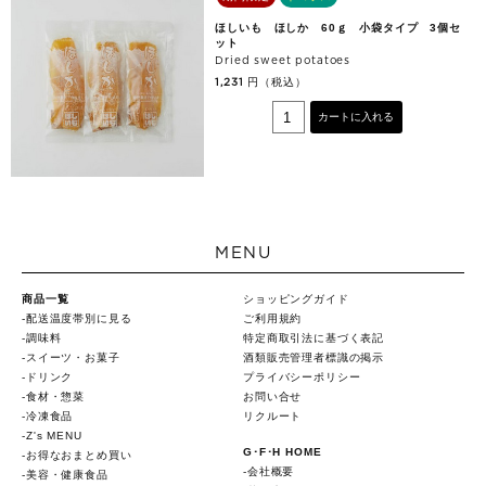
ほしいも ほしか 60ｇ 小袋タイプ 3個セ
ット
Dried sweet potatoes
円（税込）
1,231
カートに入れる
MENU
商品一覧
ショッピングガイド
配送温度帯別に見る
ご利用規約
調味料
特定商取引法に基づく表記
スイーツ・お菓子
酒類販売管理者標識の掲示
ドリンク
プライバシーポリシー
食材・惣菜
お問い合せ
冷凍食品
リクルート
Z's MENU
G･F･H HOME
お得なおまとめ買い
会社概要
美容・健康食品