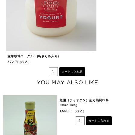
宝塚牧場ヨーグルト(島ざらめ入り）
宝
円（税込）
572
5
カートに入れる
YOU MAY ALSO LIKE
超湯（チャオタン）超万能調味料
Chao Tang
円（税込）
1,550
カートに入れる