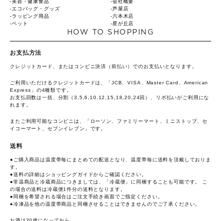
美容・健康食品
会社概要
エコバッグ・グッズ
芦屋店
ラッピング用品
六本木店
ペット
星が丘店
HOW TO SHOPPING
お支払方法
クレジットカード、またはコンビニ決済（前払い）でのお支払いとなります。
ご利用いただけるクレジットカードは、「JCB、VISA、Master Card、American
Express」の4種類です。
お支払回数は一括、分割（3,5,6,10,12,15,18,20,24回）、リボ払いがご利用にな
れます。
またご利用可能なコンビニは、「ローソン、ファミリーマート、ミニストップ、セ
イコーマート、セブンイレブン」です。
送料
●ご購入商品は温度帯毎にまとめての配送となり、温度帯毎に送料を頂戴しておりま
す。
●送料の詳細は
ショッピングガイド
からご確認ください。
●常温商品と冷蔵商品につきましては、「冷蔵便」に同梱することも可能です。 こ
の場合の送料は冷蔵便1件分の送料となります。
●同梱を希望される場合はご注文手続き画面でご指定ください。
●冷凍品を他の温度帯商品と同梱させることはできませんのでご了承ください。
お酒は20歳になってから。