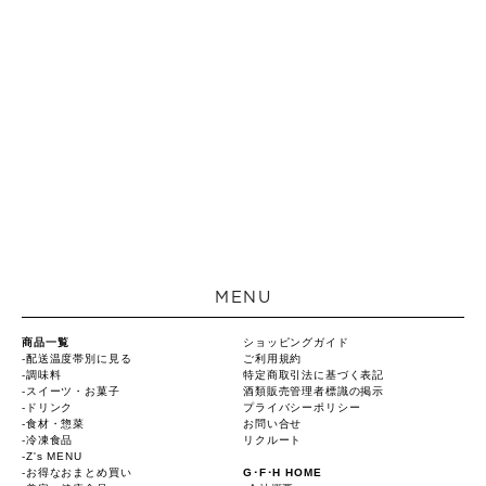
MENU
商品一覧
ショッピングガイド
配送温度帯別に見る
ご利用規約
調味料
特定商取引法に基づく表記
スイーツ・お菓子
酒類販売管理者標識の掲示
ドリンク
プライバシーポリシー
食材・惣菜
お問い合せ
冷凍食品
リクルート
Z's MENU
お得なおまとめ買い
G･F･H HOME