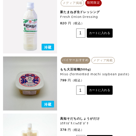
期間限定
メディア掲載
新たまねぎ生ドレッシング
Fresh Onion Dressing
円（税込）
820
カートに入れる
冷蔵
バイヤーおすすめ
メディア掲載
もち大豆味噌(500g)
Miso (fermented mochi soybean paste)
円（税込）
799
カートに入れる
冷蔵
高知そだちのしょうがだけ
ｺｳﾁｿﾀﾞﾁﾉｼｮｳｶﾞﾀﾞｹ
円（税込）
378