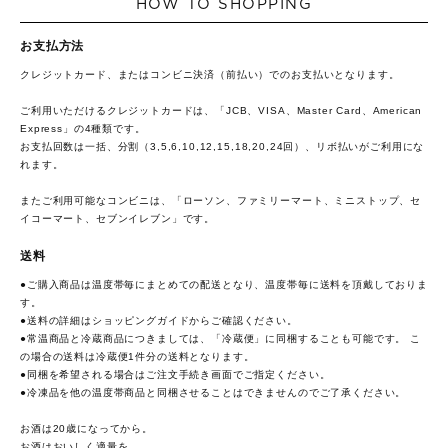
HOW TO SHOPPING
お支払方法
クレジットカード、またはコンビニ決済（前払い）でのお支払いとなります。
ご利用いただけるクレジットカードは、「JCB、VISA、Master Card、American
Express」の4種類です。
お支払回数は一括、分割（3,5,6,10,12,15,18,20,24回）、リボ払いがご利用にな
れます。
またご利用可能なコンビニは、「ローソン、ファミリーマート、ミニストップ、セ
イコーマート、セブンイレブン」です。
送料
●ご購入商品は温度帯毎にまとめての配送となり、温度帯毎に送料を頂戴しておりま
す。
●送料の詳細は
ショッピングガイド
からご確認ください。
●常温商品と冷蔵商品につきましては、「冷蔵便」に同梱することも可能です。 こ
の場合の送料は冷蔵便1件分の送料となります。
●同梱を希望される場合はご注文手続き画面でご指定ください。
●冷凍品を他の温度帯商品と同梱させることはできませんのでご了承ください。
お酒は20歳になってから。
お酒はおいしく適量を。