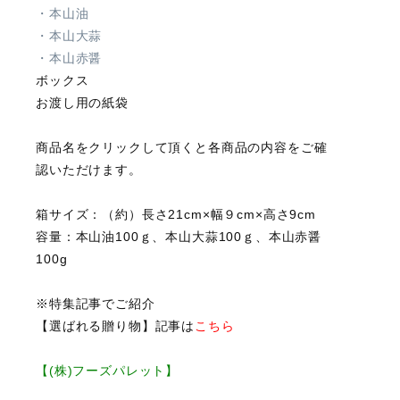
・本山油
・本山大蒜
・本山赤醤
ボックス
お渡し用の紙袋
商品名をクリックして頂くと各商品の内容をご確
認いただけます。
箱サイズ：（約）長さ21cm×幅９cm×高さ9cm
容量：本山油100ｇ、本山大蒜100ｇ、本山赤醤
100g
※特集記事でご紹介
【選ばれる贈り物】記事は
こちら
【(株)フーズパレット】