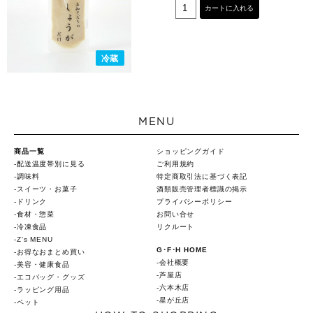
カートに入れる
冷蔵
MENU
商品一覧
ショッピングガイド
配送温度帯別に見る
ご利用規約
調味料
特定商取引法に基づく表記
スイーツ・お菓子
酒類販売管理者標識の掲示
ドリンク
プライバシーポリシー
食材・惣菜
お問い合せ
冷凍食品
リクルート
Z's MENU
G･F･H HOME
お得なおまとめ買い
会社概要
美容・健康食品
芦屋店
エコバッグ・グッズ
六本木店
ラッピング用品
星が丘店
ペット