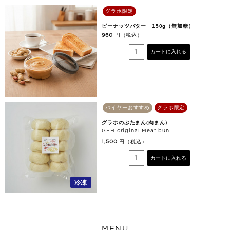
グラホ限定
ピーナッツバター 150g（無加糖）
円（税込）
960
カートに入れる
バイヤーおすすめ
グラホ限定
グラホのぶたまん(肉まん）
GFH original Meat bun
円（税込）
1,500
カートに入れる
冷凍
MENU