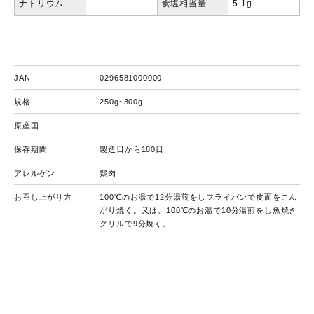
ナトリウム
食塩相当量
5.1g
JAN
0296581000000
規格
250g~300g
原産国
保存期間
製造日から180日
アレルゲン
鶏肉
お召し上がり方
100℃のお湯で12分湯煎をしフライパンで皮面をこん
がり焼く。又は、100℃のお湯で10分湯煎をし魚焼き
グリルで9分焼く。