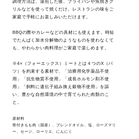
調理方法は、湯煎した後、フライパンや魚焼きグ
リルなどを使って焼くだけ。レストランの味をご
家庭で手軽にお楽しみいただけます。
BBQの際やカレーなどの具材にも使えます。時短
でたんぱく加水分解物のようなものを使わなくて
も、やわらかい肉料理がご家庭で楽しめます。
※4×（フォーエックス）ミートとは４つのX（バ
ツ）を約束する素材で、「治療用化学薬品不使
用」「抗生物質不使用」「成長ホルモン剤不使
用」「飼料に遺伝子組み換え穀物不使用」を謳
い、豊かな自然環境の中で育てられた肉類のこ
と。
原材料
骨付きもも肉（国産）、ブレンドオイル、塩、ローズマリ
ー、セージ、ローリエ、にんにく