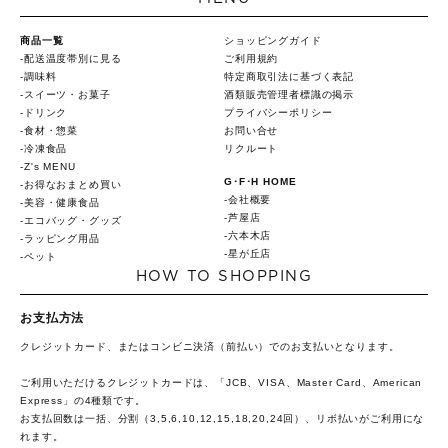
商品一覧
ショッピングガイド
配送温度帯別に見る
ご利用規約
調味料
特定商取引法に基づく表記
スイーツ・お菓子
酒類販売管理者標識の掲示
ドリンク
プライバシーポリシー
食材・惣菜
お問い合せ
冷凍食品
リクルート
Z's MENU
G･F･H HOME
お得なおまとめ買い
会社概要
美容・健康食品
芦屋店
エコバッグ・グッズ
六本木店
ラッピング用品
星が丘店
ペット
HOW TO SHOPPING
お支払方法
クレジットカード、またはコンビニ決済（前払い）でのお支払いとなります。
ご利用いただけるクレジットカードは、「JCB、VISA、Master Card、American
Express」の4種類です。
お支払回数は一括、分割（3,5,6,10,12,15,18,20,24回）、リボ払いがご利用にな
れます。