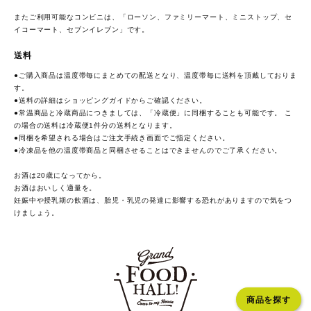
またご利用可能なコンビニは、「ローソン、ファミリーマート、ミニストップ、セ
イコーマート、セブンイレブン」です。
送料
●ご購入商品は温度帯毎にまとめての配送となり、温度帯毎に送料を頂戴しておりま
す。
●送料の詳細は
ショッピングガイド
からご確認ください。
●常温商品と冷蔵商品につきましては、「冷蔵便」に同梱することも可能です。 こ
の場合の送料は冷蔵便1件分の送料となります。
●同梱を希望される場合はご注文手続き画面でご指定ください。
●冷凍品を他の温度帯商品と同梱させることはできませんのでご了承ください。
お酒は20歳になってから。
お酒はおいしく適量を。
妊娠中や授乳期の飲酒は、胎児・乳児の発達に影響する恐れがありますので気をつ
けましょう。
商品を探す