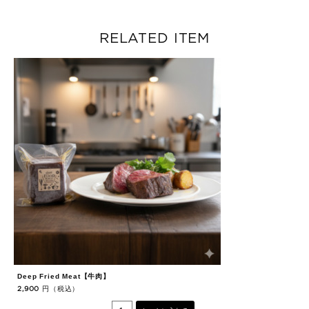
RELATED ITEM
Deep Fried Meat【牛肉】
De
円（税込）
2,900
2,