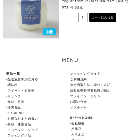
Yogurt from Takarazuka farm (plain)
円（税込）
572
カートに入れる
冷蔵
MENU
商品一覧
ショッピングガイド
配送温度帯別に見る
ご利用規約
調味料
特定商取引法に基づく表記
スイーツ・お菓子
酒類販売管理者標識の掲示
ドリンク
プライバシーポリシー
食材・惣菜
お問い合せ
冷凍食品
リクルート
Z's MENU
G･F･H HOME
お得なおまとめ買い
会社概要
美容・健康食品
芦屋店
エコバッグ・グッズ
六本木店
ラッピング用品