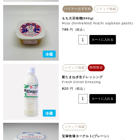
バイヤーおすすめ
メディア掲載
もち大豆味噌(500g)
Miso (fermented mochi soybean paste)
円（税込）
799
カートに入れる
冷蔵
期間限定
メディア掲載
新たまねぎ生ドレッシング
Fresh Onion Dressing
円（税込）
820
カートに入れる
冷蔵
メディア掲載
宝塚牧場ヨーグルト(プレーン）