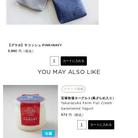
【グラホ】サコッシュ PINK×NAVY
【
円（税込）
3,960
3,
カートに入れる
YOU MAY ALSO LIKE
メディア掲載
宝塚牧場ヨーグルト(島ざらめ入り）
Takarazuka Farm Full Cream
Sweetened Yogurt
円（税込）
572
カートに入れる
冷蔵