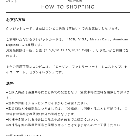
星が丘店
ペット
HOW TO SHOPPING
お支払方法
クレジットカード、またはコンビニ決済（前払い）でのお支払いとなります。
ご利用いただけるクレジットカードは、「JCB、VISA、Master Card、American
Express」の4種類です。
お支払回数は一括、分割（3,5,6,10,12,15,18,20,24回）、リボ払いがご利用にな
れます。
またご利用可能なコンビニは、「ローソン、ファミリーマート、ミニストップ、セ
イコーマート、セブンイレブン」です。
送料
●ご購入商品は温度帯毎にまとめての配送となり、温度帯毎に送料を頂戴しておりま
す。
●送料の詳細は
ショッピングガイド
からご確認ください。
●常温商品と冷蔵商品につきましては、「冷蔵便」に同梱することも可能です。 こ
の場合の送料は冷蔵便1件分の送料となります。
●同梱を希望される場合はご注文手続き画面でご指定ください。
●冷凍品を他の温度帯商品と同梱させることはできませんのでご了承ください。
お酒は20歳になってから。