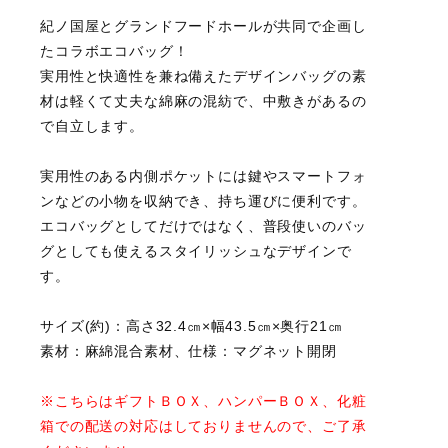
紀ノ国屋とグランドフードホールが共同で企画し
たコラボエコバッグ！
実用性と快適性を兼ね備えたデザインバッグの素
材は軽くて丈夫な綿麻の混紡で、中敷きがあるの
で自立します。
実用性のある内側ポケットには鍵やスマートフォ
ンなどの小物を収納でき、持ち運びに便利です。
エコバッグとしてだけではなく、普段使いのバッ
グとしても使えるスタイリッシュなデザインで
す。
サイズ(約)：高さ32.4㎝×幅43.5㎝×奥行21㎝
素材：麻綿混合素材、仕様：マグネット開閉
※こちらはギフトＢＯＸ、ハンパーＢＯＸ、化粧
箱での配送の対応はしておりませんので、ご了承