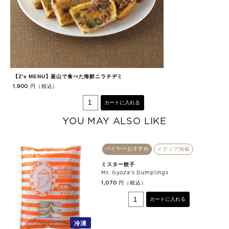
【Z's MENU】釜山で食べた海鮮ニラチヂミ
【
円（税込）
1,900
9
カートに入れる
YOU MAY ALSO LIKE
バイヤーおすすめ
メディア掲載
ミスター餃子
Mr. Gyoza's Dumplings
円（税込）
1,070
カートに入れる
冷凍