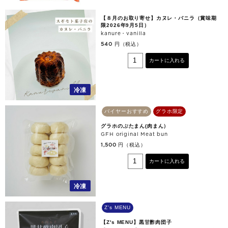
【８月のお取り寄せ】カヌレ・バニラ（賞味期
限2026年9月5日）
kanure・vanilla
円（税込）
540
カートに入れる
冷凍
バイヤーおすすめ
グラホ限定
グラホのぶたまん(肉まん）
GFH original Meat bun
円（税込）
1,500
カートに入れる
冷凍
Z's MENU
【Z's MENU】黒甘酢肉団子