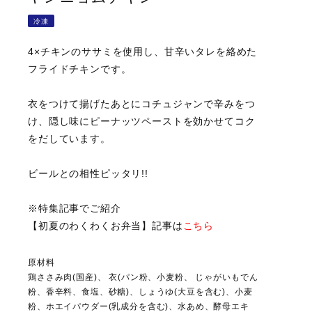
冷凍
4×チキンのササミを使用し、甘辛いタレを絡めた
フライドチキンです。
衣をつけて揚げたあとにコチュジャンで辛みをつ
け、隠し味にピーナッツペーストを効かせてコク
をだしています。
ビールとの相性ピッタリ!!
※特集記事でご紹介
【初夏のわくわくお弁当】記事は
こちら
原材料
鶏ささみ肉(国産)、 衣(パン粉、小麦粉、 じゃがいもでん
粉、香辛料、食塩、砂糖)、しょうゆ(大豆を含む)、小麦
粉、ホエイパウダー(乳成分を含む)、水あめ、酵母エキ