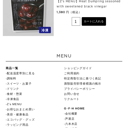
【Z's MENU】Meat Dumpling seasoned
with sweetened black vinegar
円（税込）
1,380
カートに入れる
冷凍
MENU
商品一覧
ショッピングガイド
配送温度帯別に見る
ご利用規約
調味料
特定商取引法に基づく表記
スイーツ・お菓子
酒類販売管理者標識の掲示
ドリンク
プライバシーポリシー
食材・惣菜
お問い合せ
冷凍食品
リクルート
Z's MENU
G･F･H HOME
お得なおまとめ買い
会社概要
美容・健康食品
芦屋店
エコバッグ・グッズ
六本木店
ラッピング用品