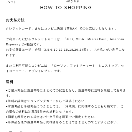
星が丘店
ペット
HOW TO SHOPPING
お支払方法
クレジットカード、またはコンビニ決済（前払い）でのお支払いとなります。
ご利用いただけるクレジットカードは、「JCB、VISA、Master Card、American
Express」の4種類です。
お支払回数は一括、分割（3,5,6,10,12,15,18,20,24回）、リボ払いがご利用にな
れます。
またご利用可能なコンビニは、「ローソン、ファミリーマート、ミニストップ、セ
イコーマート、セブンイレブン」です。
送料
●ご購入商品は温度帯毎にまとめての配送となり、温度帯毎に送料を頂戴しておりま
す。
●送料の詳細は
ショッピングガイド
からご確認ください。
●常温商品と冷蔵商品につきましては、「冷蔵便」に同梱することも可能です。 こ
の場合の送料は冷蔵便1件分の送料となります。
●同梱を希望される場合はご注文手続き画面でご指定ください。
●冷凍品を他の温度帯商品と同梱させることはできませんのでご了承ください。