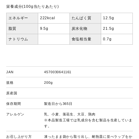
栄養成分(100g当たりあたり)
エネルギー
222kcal
たんぱく質
12.5g
脂質
9.5g
炭水化物
21.5g
ナトリウム
食塩相当量
0.7g
JAN
4570030641161
規格
200g
原産国
保存期間
製造日から365日
アレルゲン
乳、小麦、落花生、大豆、鶏肉
※本品製造工場では乳成分を含む製品を生産していま
す。
お召し上がり方
凍ったまま袋から取り出し、耐熱皿に並べラップをか