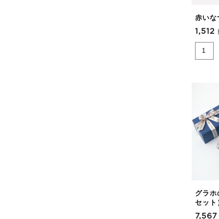
赤いな
1,512
グラホの
セット
7,56