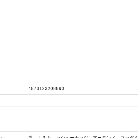
4573123208890
ン
乳 くるみ カシューナッツ アーモンド マカダ