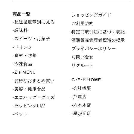
商品一覧
ショッピングガイド
配送温度帯別に見る
ご利用規約
調味料
特定商取引法に基づく表記
スイーツ・お菓子
酒類販売管理者標識の掲示
ドリンク
プライバシーポリシー
食材・惣菜
お問い合せ
冷凍食品
リクルート
Z's MENU
G･F･H HOME
お得なおまとめ買い
会社概要
美容・健康食品
芦屋店
エコバッグ・グッズ
六本木店
ラッピング用品
星が丘店
ペット