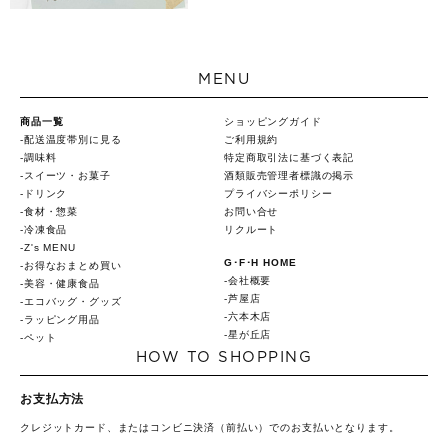
MENU
商品一覧
ショッピングガイド
配送温度帯別に見る
ご利用規約
調味料
特定商取引法に基づく表記
スイーツ・お菓子
酒類販売管理者標識の掲示
ドリンク
プライバシーポリシー
食材・惣菜
お問い合せ
冷凍食品
リクルート
Z's MENU
G･F･H HOME
お得なおまとめ買い
会社概要
美容・健康食品
芦屋店
エコバッグ・グッズ
六本木店
ラッピング用品
星が丘店
ペット
HOW TO SHOPPING
お支払方法
クレジットカード、またはコンビニ決済（前払い）でのお支払いとなります。