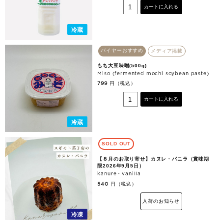
カートに入れる
冷蔵
バイヤーおすすめ
メディア掲載
もち大豆味噌(500g)
Miso (fermented mochi soybean paste)
円（税込）
799
カートに入れる
冷蔵
SOLD OUT
【８月のお取り寄せ】カヌレ・バニラ（賞味期
限2026年9月5日）
kanure・vanilla
円（税込）
540
入荷のお知らせ
冷凍