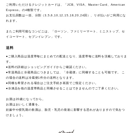
ご利用いただけるクレジットカードは、「JCB、VISA、Master Card、American
Express」の4種類です。
お支払回数は一括、分割（3,5,6,10,12,15,18,20,24回）、リボ払いがご利用にな
れます。
またご利用可能なコンビニは、「ローソン、ファミリーマート、ミニストップ、セ
イコーマート、セブンイレブン」です。
送料
●ご購入商品は温度帯毎にまとめての配送となり、温度帯毎に送料を頂戴しておりま
す。
●送料の詳細は
ショッピングガイド
からご確認ください。
●常温商品と冷蔵商品につきましては、「冷蔵便」に同梱することも可能です。 こ
の場合の送料は冷蔵便1件分の送料となります。
●同梱を希望される場合はご注文手続き画面でご指定ください。
●冷凍品を他の温度帯商品と同梱させることはできませんのでご了承ください。
お酒は20歳になってから。
お酒はおいしく適量を。
妊娠中や授乳期の飲酒は、胎児・乳児の発達に影響する恐れがありますので気をつ
けましょう。