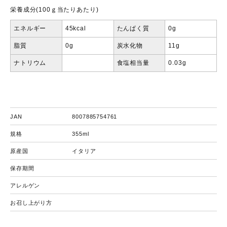
栄養成分(100ｇ当たりあたり)
エネルギー
45kcal
たんぱく質
0g
脂質
0g
炭水化物
11g
ナトリウム
食塩相当量
0.03g
JAN
8007885754761
規格
355ml
原産国
イタリア
保存期間
アレルゲン
お召し上がり方