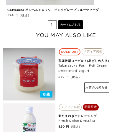
Galvanina ポンペルモロッソ ピンクグレープフルーツソーダ
G
円（税込）
594
5
カートに入れる
YOU MAY ALSO LIKE
メディア掲載
SOLD OUT
宝塚牧場ヨーグルト(島ざらめ入り）
Takarazuka Farm Full Cream
Sweetened Yogurt
円（税込）
572
入荷のお知らせ
冷蔵
期間限定
メディア掲載
新たまねぎ生ドレッシング
Fresh Onion Dressing
円（税込）
820