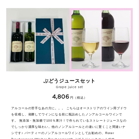
ぶどうジュースセット
Grape juice set
4,806
円（税込）
アルコールの苦手なあの方に。。。 こちらはオーストリアのワイン用ブドウ
を収穫し、発酵してワインになる前に瓶詰めしたノンアルコールワインで
す。 無添加・無加糖で100％果汁！で作られているストレートジュースなの
でしっかり濃厚な味わい。他のノンアルコールとの違いに驚くこと間違いナ
シです♪ パーティーのノンアルコールワインとしてお勧めの、Roter