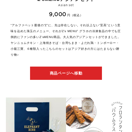
Asian set
9,000
円（税込）
“アルファベット最後の“Z”に、先は存在しない。それ以上ない“至高”という意
味を込めた珠玉のメニュー、それがZ's MENU” グラホの冷凍食品の中でも圧
倒的にファンの多いZ'sMENU商品。大人気のアジアンセットができました。
ヤンニョムチキン・上海焼きそば・台湾ちまき・よだれ鶏・トンポーロー・
小籠三寶、６種類入ったこちらのセットはアジア好きの方にはたまらない贈
り物♪
商品ページへ移動