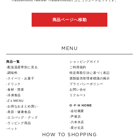
Traubenmost /Weiber Traubenmostの ぶどうジュースセットです。
商品ページへ移動
MENU
商品一覧
ショッピングガイド
配送温度帯別に見る
ご利用規約
調味料
特定商取引法に基づく表記
スイーツ・お菓子
酒類販売管理者標識の掲示
ドリンク
プライバシーポリシー
食材・惣菜
お問い合せ
冷凍食品
リクルート
Z's MENU
G･F･H HOME
お得なおまとめ買い
会社概要
美容・健康食品
芦屋店
エコバッグ・グッズ
六本木店
ラッピング用品
星が丘店
ペット
HOW TO SHOPPING