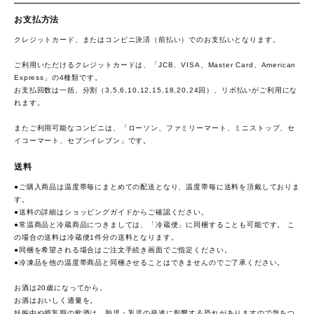
お支払方法
クレジットカード、またはコンビニ決済（前払い）でのお支払いとなります。
ご利用いただけるクレジットカードは、「JCB、VISA、Master Card、American
Express」の4種類です。
お支払回数は一括、分割（3,5,6,10,12,15,18,20,24回）、リボ払いがご利用にな
れます。
またご利用可能なコンビニは、「ローソン、ファミリーマート、ミニストップ、セ
イコーマート、セブンイレブン」です。
送料
●ご購入商品は温度帯毎にまとめての配送となり、温度帯毎に送料を頂戴しておりま
す。
●送料の詳細は
ショッピングガイド
からご確認ください。
●常温商品と冷蔵商品につきましては、「冷蔵便」に同梱することも可能です。 こ
の場合の送料は冷蔵便1件分の送料となります。
●同梱を希望される場合はご注文手続き画面でご指定ください。
●冷凍品を他の温度帯商品と同梱させることはできませんのでご了承ください。
お酒は20歳になってから。
お酒はおいしく適量を。
妊娠中や授乳期の飲酒は、胎児・乳児の発達に影響する恐れがありますので気をつ