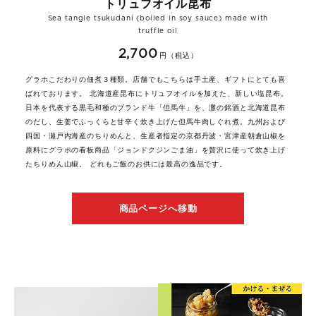
トリュフオイル昆布
Sea tangle tsukudani (boiled in soy sauce) made with
truffle oil
2,700
円（税込）
グラホこだわりの佃煮３種類。店舗でもこちらは手土産、ギフトにとても喜
ばれております。 北海道産昆布にトリュフオイルを加えた、新しい塩昆布。
日本を代表する黒毛和種のブランド牛「但馬牛」を、灘の銘酒と北海道昆布
のだし、生姜でふっくらと甘辛く炊き上げた但馬牛肉しぐれ煮。九州および
四国・瀬戸内海産のちりめんと、生産者指定の京都丹波・宮津産朝倉山椒を
原料にグラホの看板商品「ジョンドクジンごま油」を贅沢に使って炊き上げ
たちりめん山椒。 どれもご飯のお供には最高の逸品です。
商品ページへ移動