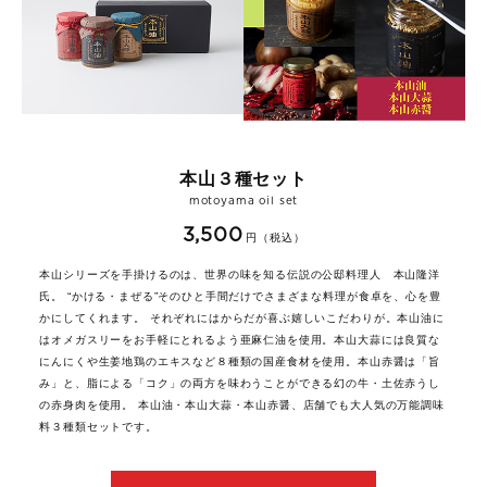
本山３種セット
motoyama oil set
3,500
円（税込）
本山シリーズを手掛けるのは、世界の味を知る伝説の公邸料理人 本山隆洋
氏。 “かける・まぜる”そのひと手間だけでさまざまな料理が食卓を、心を豊
かにしてくれます。 それぞれにはからだが喜ぶ嬉しいこだわりが。本山油に
はオメガスリーをお手軽にとれるよう亜麻仁油を使用。本山大蒜には良質な
にんにくや生姜地鶏のエキスなど８種類の国産食材を使用。本山赤醤は「旨
み」と、脂による「コク」の両方を味わうことができる幻の牛・土佐赤うし
の赤身肉を使用。 本山油・本山大蒜・本山赤醤、店舗でも大人気の万能調味
料３種類セットです。