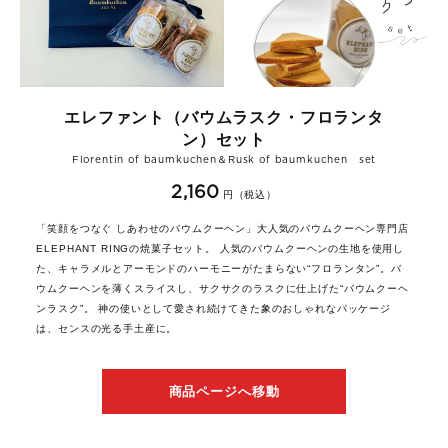
エレファント（バウムラスク・フロランタ
ン）セット
Florentin of baumkuchen＆Rusk of baumkuchen set
2,160
円（税込）
「笑顔をつなぐ しあわせのバウムクーヘン」大人気のバウムクーヘン専門店
ELEPHANT RINGの焼菓子セット。 人気のバウムクーヘンの生地を使用し
た、キャラメルとアーモンドのハーモニーがたまらない“フロランタン”。バ
ウムクーヘンを薄くスライスし、サクサクのラスクに仕上げた“バウムクーヘ
ンラスク”。 神の使いとして愛され続けてきた象のおしゃれなパッケージ
は、センスの光る手土産に。
商品ページへ移動