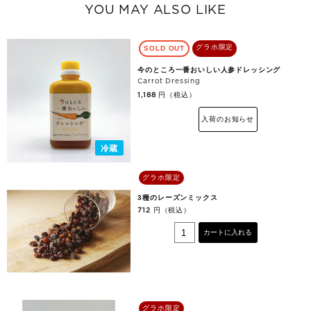
YOU MAY ALSO LIKE
グラホ限定
SOLD OUT
今のところ一番おいしい人参ドレッシング
Carrot Dressing
円（税込）
1,188
入荷のお知らせ
冷蔵
グラホ限定
3種のレーズンミックス
円（税込）
712
カートに入れる
グラホ限定