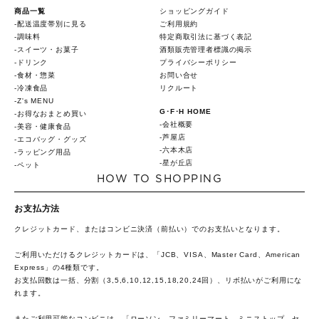
商品一覧
ショッピングガイド
配送温度帯別に見る
ご利用規約
調味料
特定商取引法に基づく表記
スイーツ・お菓子
酒類販売管理者標識の掲示
ドリンク
プライバシーポリシー
食材・惣菜
お問い合せ
冷凍食品
リクルート
Z's MENU
G･F･H HOME
お得なおまとめ買い
会社概要
美容・健康食品
芦屋店
エコバッグ・グッズ
六本木店
ラッピング用品
星が丘店
ペット
HOW TO SHOPPING
お支払方法
クレジットカード、またはコンビニ決済（前払い）でのお支払いとなります。
ご利用いただけるクレジットカードは、「JCB、VISA、Master Card、American
Express」の4種類です。
お支払回数は一括、分割（3,5,6,10,12,15,18,20,24回）、リボ払いがご利用にな
れます。
またご利用可能なコンビニは、「ローソン、ファミリーマート、ミニストップ、セ