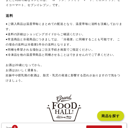
イコーマート、セブンイレブン」です。
送料
●ご購入商品は温度帯毎にまとめての配送となり、温度帯毎に送料を頂戴しておりま
す。
●送料の詳細は
ショッピングガイド
からご確認ください。
●常温商品と冷蔵商品につきましては、「冷蔵便」に同梱することも可能です。 こ
の場合の送料は冷蔵便1件分の送料となります。
●同梱を希望される場合はご注文手続き画面でご指定ください。
●冷凍品を他の温度帯商品と同梱させることはできませんのでご了承ください。
お酒は20歳になってから。
お酒はおいしく適量を。
妊娠中や授乳期の飲酒は、胎児・乳児の発達に影響する恐れがありますので気をつ
けましょう。
商品を探す
0