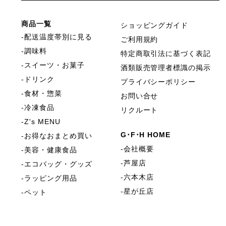
商品一覧
ショッピングガイド
配送温度帯別に見る
ご利用規約
調味料
特定商取引法に基づく表記
スイーツ・お菓子
酒類販売管理者標識の掲示
ドリンク
プライバシーポリシー
食材・惣菜
お問い合せ
冷凍食品
リクルート
Z's MENU
G･F･H HOME
お得なおまとめ買い
会社概要
美容・健康食品
芦屋店
エコバッグ・グッズ
六本木店
ラッピング用品
星が丘店
ペット