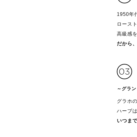
1950
ロース
高級感
だから
03
～グラン
グラホ
ハーブ
いつま