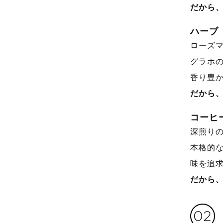
だから
ハーブ
ローズ
グラホ
香り豊
だから
コーヒ
深煎り
本格的
味を追
だから
02