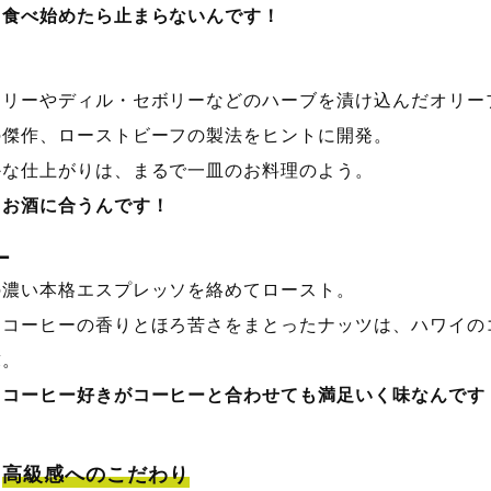
、食べ始めたら止まらないんです！
マリーやディル・セボリーなどのハーブを漬け込んだオリー
の傑作、ローストビーフの製法をヒントに開発。
かな仕上がりは、まるで一皿のお料理のよう。
、お酒に合うんです！
ー
の濃い本格エスプレッソを絡めてロースト。
なコーヒーの香りとほろ苦さをまとったナッツは、ハワイの
求。
、コーヒー好きがコーヒーと合わせても満足いく味なんです
高級感へのこだわり