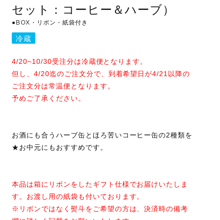
セット：コーヒー＆ハーブ）
●BOX・リボン・紙袋付き
冷蔵
4/20~10/30受注分は冷蔵便となります。
但し、4/20迄のご注文分で、到着希望日が4/21以降の
ご注文分は常温便となります。
予めご了承ください。
お酒にも合うハーブ缶とほろ苦いコーヒー缶の2種類を
★お中元にもおすすめです。
本品は箱にリボンをしたギフト仕様でお届けいたしま
す。お渡し用の紙袋も付いております。
※リボンではなく熨斗をご希望の方は、決済時の備考