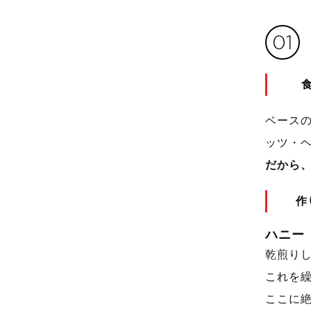
01
ベース
ッツ・
だから
作
ハニー
乾煎り
これを
ここに