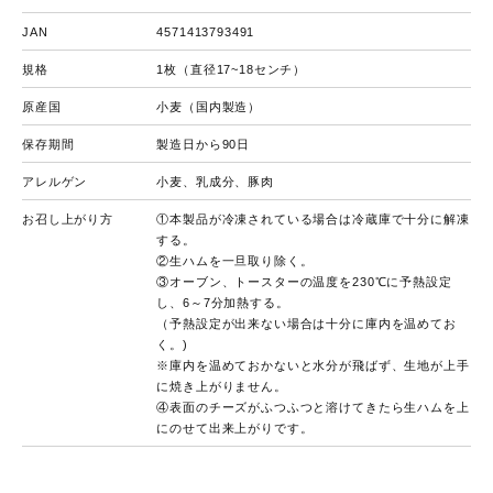
JAN
4571413793491
規格
1枚（直径17~18センチ）
原産国
小麦（国内製造）
保存期間
製造日から90日
アレルゲン
小麦、乳成分、豚肉
お召し上がり方
①本製品が冷凍されている場合は冷蔵庫で十分に解凍
する。
②生ハムを一旦取り除く。
③オーブン、トースターの温度を230℃に予熱設定
し、6～7分加熱する。
（予熱設定が出来ない場合は十分に庫内を温めてお
く。)
※庫内を温めておかないと水分が飛ばず、生地が上手
に焼き上がりません。
④表面のチーズがふつふつと溶けてきたら生ハムを上
にのせて出来上がりです。