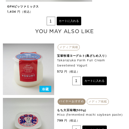
GFHピッツァミックス
G
円（税込）
1,404
1,
カートに入れる
YOU MAY ALSO LIKE
メディア掲載
宝塚牧場ヨーグルト(島ざらめ入り）
Takarazuka Farm Full Cream
Sweetened Yogurt
円（税込）
572
カートに入れる
冷蔵
バイヤーおすすめ
メディア掲載
もち大豆味噌(500g)
Miso (fermented mochi soybean paste)
円（税込）
799