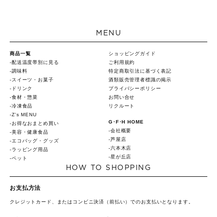
MENU
商品一覧
ショッピングガイド
配送温度帯別に見る
ご利用規約
調味料
特定商取引法に基づく表記
スイーツ・お菓子
酒類販売管理者標識の掲示
ドリンク
プライバシーポリシー
食材・惣菜
お問い合せ
冷凍食品
リクルート
Z's MENU
G･F･H HOME
お得なおまとめ買い
会社概要
美容・健康食品
芦屋店
エコバッグ・グッズ
六本木店
ラッピング用品
星が丘店
ペット
HOW TO SHOPPING
お支払方法
クレジットカード、またはコンビニ決済（前払い）でのお支払いとなります。