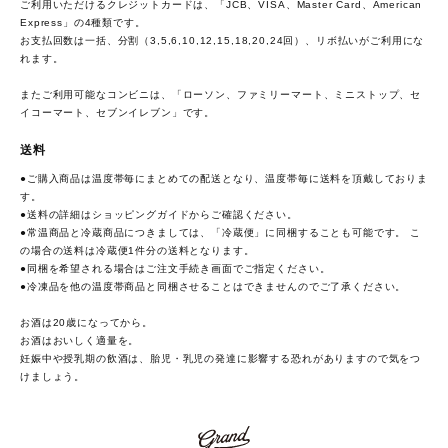
ご利用いただけるクレジットカードは、「JCB、VISA、Master Card、American
Express」の4種類です。
お支払回数は一括、分割（3,5,6,10,12,15,18,20,24回）、リボ払いがご利用にな
れます。
またご利用可能なコンビニは、「ローソン、ファミリーマート、ミニストップ、セ
イコーマート、セブンイレブン」です。
送料
●ご購入商品は温度帯毎にまとめての配送となり、温度帯毎に送料を頂戴しておりま
す。
●送料の詳細は
ショッピングガイド
からご確認ください。
●常温商品と冷蔵商品につきましては、「冷蔵便」に同梱することも可能です。 こ
の場合の送料は冷蔵便1件分の送料となります。
●同梱を希望される場合はご注文手続き画面でご指定ください。
●冷凍品を他の温度帯商品と同梱させることはできませんのでご了承ください。
お酒は20歳になってから。
お酒はおいしく適量を。
妊娠中や授乳期の飲酒は、胎児・乳児の発達に影響する恐れがありますので気をつ
けましょう。