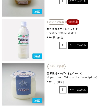
カートに入れる
冷蔵
期間限定
メディア掲載
新たまねぎ生ドレッシング
Fresh Onion Dressing
円（税込）
820
カートに入れる
冷蔵
メディア掲載
宝塚牧場ヨーグルト(プレーン）
Yogurt from Takarazuka farm (plain)
円（税込）
572
カートに入れる
冷蔵