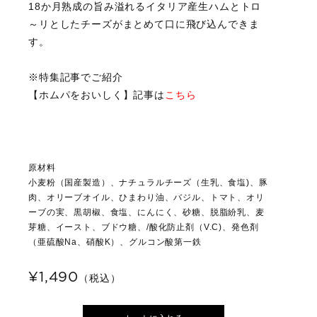
18か月熟成の旨み溢れるイタリア産生ハムとトロ
～リとしたチーズがまとめて口に飛び込んできま
す。
※特集記事でご紹介
【ホムパをおいしく】記事は
こちら
原材料
小麦粉（国産製造）、ナチュラルチーズ（生乳、食塩)、豚
肉、オリーブオイル、ひまわり油、バジル、トマト、オリ
ーブの実、黒胡椒、食塩、にんにく、砂糖、脱脂紛乳、麦
芽糖、イースト、ブドウ糖、/酸化防止剤（V.C)、発色剤
（亜硫酸Na、硝酸K）、グルコン酸第一鉄
¥1,490
（税込）