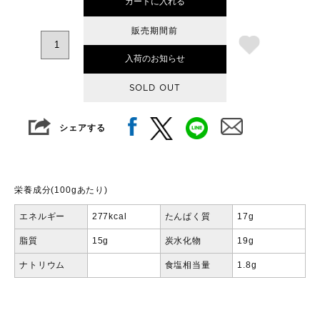
カートに入れる
販売期間前
入荷のお知らせ
SOLD OUT
シェアする
栄養成分(100gあたり)
エネルギー
277kcal
たんぱく質
17g
脂質
15g
炭水化物
19g
ナトリウム
食塩相当量
1.8g