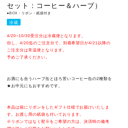
セット：コーヒー＆ハーブ）
●BOX・リボン・紙袋付き
冷蔵
4/20~10/30受注分は冷蔵便となります。
但し、4/20迄のご注文分で、到着希望日が4/21以降の
ご注文分は常温便となります。
予めご了承ください。
お酒にも合うハーブ缶とほろ苦いコーヒー缶の2種類を
★お中元にもおすすめです。
本品は箱にリボンをしたギフト仕様でお届けいたしま
す。お渡し用の紙袋も付いております。
※リボンではなく熨斗をご希望の方は、決済時の備考