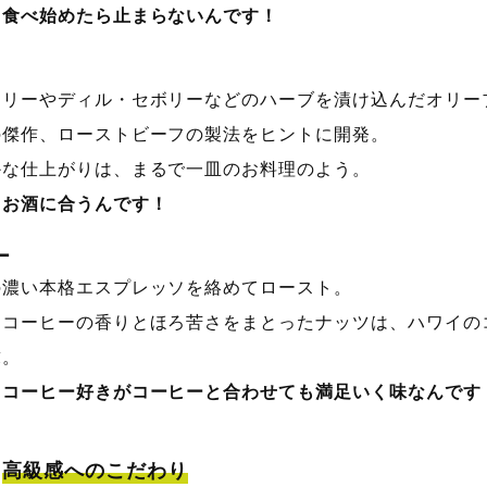
、食べ始めたら止まらないんです！
マリーやディル・セボリーなどのハーブを漬け込んだオリー
の傑作、ローストビーフの製法をヒントに開発。
かな仕上がりは、まるで一皿のお料理のよう。
、お酒に合うんです！
ー
の濃い本格エスプレッソを絡めてロースト。
なコーヒーの香りとほろ苦さをまとったナッツは、ハワイの
求。
、コーヒー好きがコーヒーと合わせても満足いく味なんです
高級感へのこだわり