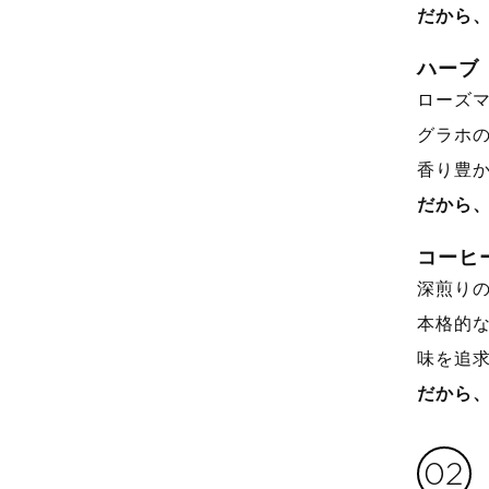
だから
ハーブ
ローズ
グラホ
香り豊
だから
コーヒ
深煎り
本格的
味を追
だから
02