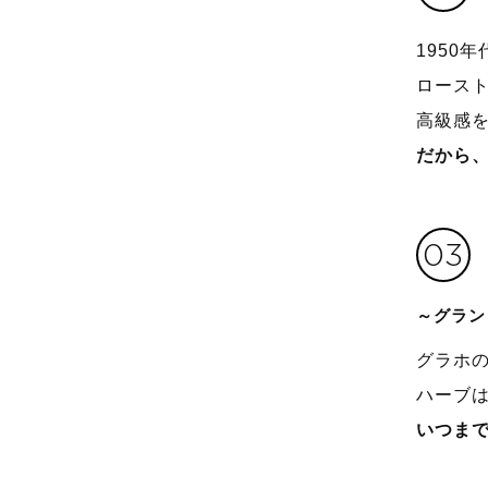
1950
ロース
高級感
だから
03
～グラン
グラホ
ハーブ
いつま