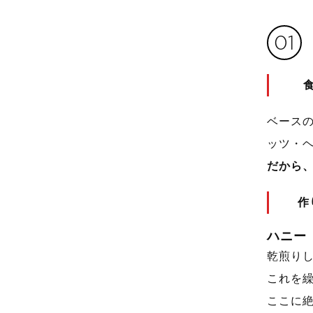
01
ベース
ッツ・
だから
作
ハニー
乾煎り
これを
ここに