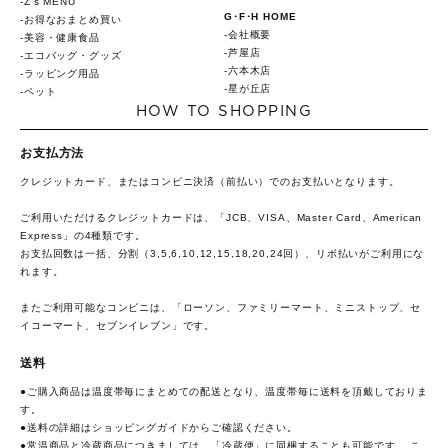
Z's MENU
G･F･H HOME
お得なおまとめ買い
会社概要
美容・健康食品
芦屋店
エコバッグ・グッズ
六本木店
ラッピング用品
星が丘店
ペット
HOW TO SHOPPING
お支払方法
クレジットカード、またはコンビニ決済（前払い）でのお支払いとなります。
ご利用いただけるクレジットカードは、「JCB、VISA、Master Card、American
Express」の4種類です。
お支払回数は一括、分割（3,5,6,10,12,15,18,20,24回）、リボ払いがご利用にな
れます。
またご利用可能なコンビニは、「ローソン、ファミリーマート、ミニストップ、セ
イコーマート、セブンイレブン」です。
送料
●ご購入商品は温度帯毎にまとめての配送となり、温度帯毎に送料を頂戴しておりま
す。
●送料の詳細は
ショッピングガイド
からご確認ください。
●常温商品と冷蔵商品につきましては、「冷蔵便」に同梱することも可能です。 こ