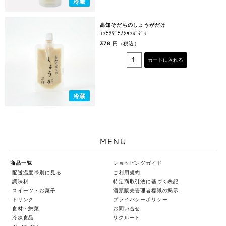
冷蔵
高知そだちのしょうがだけ
ｺｳﾁｿﾀﾞﾁﾉｼｮｳｶﾞﾀﾞｹ
円（税込）
378
カートに入れる
冷蔵
MENU
商品一覧
ショッピングガイド
配送温度帯別に見る
ご利用規約
調味料
特定商取引法に基づく表記
スイーツ・お菓子
酒類販売管理者標識の掲示
ドリンク
プライバシーポリシー
食材・惣菜
お問い合せ
冷凍食品
リクルート