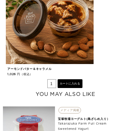
アーモンドバター＆キャラメル
ア
円（税込）
1,026
1,
カートに入れる
YOU MAY ALSO LIKE
メディア掲載
宝塚牧場ヨーグルト(島ざらめ入り）
Takarazuka Farm Full Cream
Sweetened Yogurt