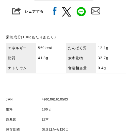
シェアする
栄養成分(100gあたりあたり)
エネルギー
559kcal
たんぱく質
12.1g
脂質
41.8g
炭水化物
33.7g
ナトリウム
食塩相当量
0.4g
JAN
4901061610503
規格
180ｇ
原産国
日本
保存期間
製造日から120日