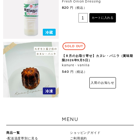
Fresh Onion Dressing
円（税込）
820
カートに入れる
冷蔵
SOLD OUT
【８月のお取り寄せ】カヌレ・バニラ（賞味期
限2026年9月5日）
kanure・vanilla
円（税込）
540
入荷のお知らせ
冷凍
MENU
商品一覧
ショッピングガイド
配送温度帯別に見る
ご利用規約