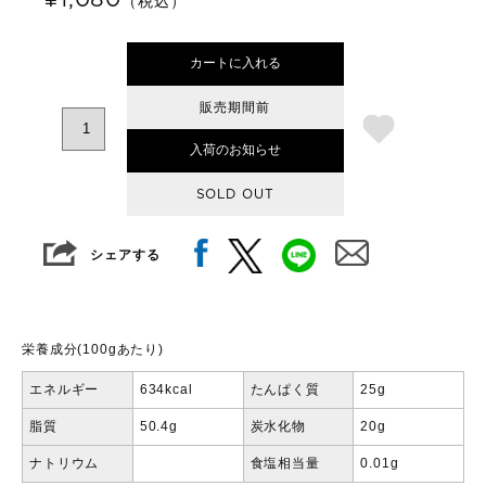
（税込）
カートに入れる
販売期間前
入荷のお知らせ
SOLD OUT
シェアする
栄養成分(100gあたり)
エネルギー
634kcal
たんぱく質
25g
脂質
50.4g
炭水化物
20g
ナトリウム
食塩相当量
0.01g