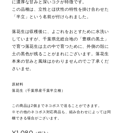
に濃厚な甘みと深いコクが特徴です。
この品種は、立性とほ伏性の特性を掛け合わせた
「半立」という名前が付けられました。
落花生は収穫後に、よごれをおとすために水洗い
していますが、千葉県北総台地の「豊穣の黒土」
で育つ落花生は土の中で育つために、外側の殻に
土の黒色が残ることがまれにございます。落花生
本来の甘みと風味はかわりませんのでご了承くだ
さいませ。
原材料
落花生（千葉県産千葉半立種）
この商品は2個までネコポスで送ることができます。
※その他のネコポス対応商品も、組み合わせによっては同
梱できる場合がございます。
¥1,080