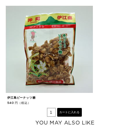
伊江島ピーナッツ糖
八
円（税込）
540
4
カートに入れる
YOU MAY ALSO LIKE