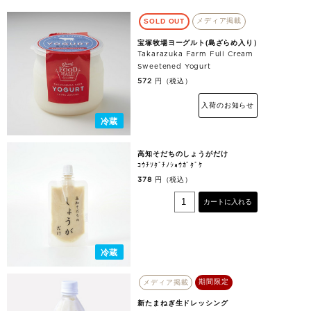
メディア掲載
SOLD OUT
宝塚牧場ヨーグルト(島ざらめ入り）
Takarazuka Farm Full Cream
Sweetened Yogurt
円（税込）
572
入荷のお知らせ
冷蔵
高知そだちのしょうがだけ
ｺｳﾁｿﾀﾞﾁﾉｼｮｳｶﾞﾀﾞｹ
円（税込）
378
カートに入れる
冷蔵
期間限定
メディア掲載
新たまねぎ生ドレッシング