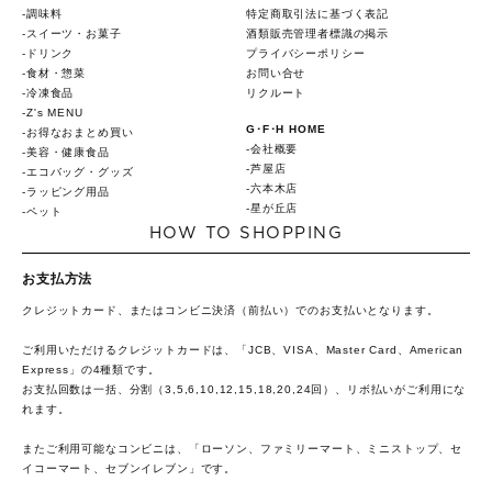
調味料
特定商取引法に基づく表記
スイーツ・お菓子
酒類販売管理者標識の掲示
ドリンク
プライバシーポリシー
食材・惣菜
お問い合せ
冷凍食品
リクルート
Z's MENU
G･F･H HOME
お得なおまとめ買い
会社概要
美容・健康食品
芦屋店
エコバッグ・グッズ
六本木店
ラッピング用品
星が丘店
ペット
HOW TO SHOPPING
お支払方法
クレジットカード、またはコンビニ決済（前払い）でのお支払いとなります。
ご利用いただけるクレジットカードは、「JCB、VISA、Master Card、American
Express」の4種類です。
お支払回数は一括、分割（3,5,6,10,12,15,18,20,24回）、リボ払いがご利用にな
れます。
またご利用可能なコンビニは、「ローソン、ファミリーマート、ミニストップ、セ
イコーマート、セブンイレブン」です。