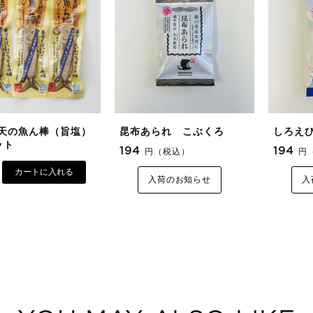
天の魚ん棒（旨塩）
昆布あられ こぶくろ
しろえ
ット
194
194
円（税込）
円
カートに入れる
入荷のお知らせ
入