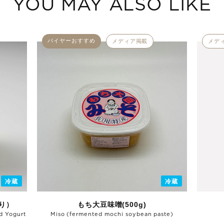
YOU MAY ALSO LIKE
バイヤーおすすめ
メディア掲載
メデ
冷蔵
冷蔵
り）
もち大豆味噌(500g)
d Yogurt
Miso (fermented mochi soybean paste)