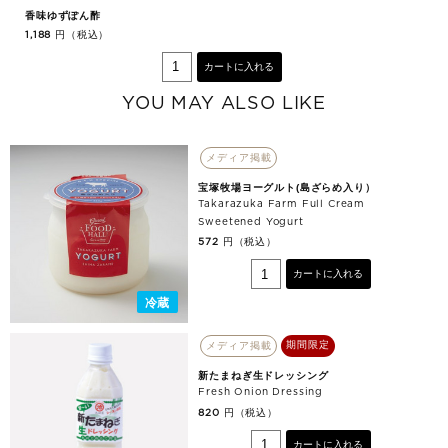
香味ゆずぽん酢
円（税込）
1,188
カートに入れる
YOU MAY ALSO LIKE
メディア掲載
宝塚牧場ヨーグルト(島ざらめ入り）
Takarazuka Farm Full Cream
Sweetened Yogurt
円（税込）
572
カートに入れる
冷蔵
期間限定
メディア掲載
新たまねぎ生ドレッシング
Fresh Onion Dressing
円（税込）
820
カートに入れる