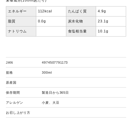
栄養成分(100mlあたり)
エネルギー
112kcal
たんぱく質
4.9g
脂質
0.0g
炭水化物
23.1g
ナトリウム
食塩相当量
10.1g
JAN
4974507791173
規格
300ml
原産国
保存期間
製造日から365日
アレルゲン
小麦、大豆
お召し上がり方