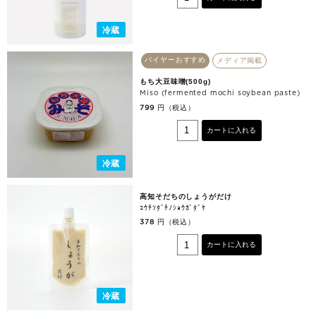
冷蔵
バイヤーおすすめ
メディア掲載
もち大豆味噌(500g)
Miso (fermented mochi soybean paste)
円（税込）
799
カートに入れる
冷蔵
高知そだちのしょうがだけ
ｺｳﾁｿﾀﾞﾁﾉｼｮｳｶﾞﾀﾞｹ
円（税込）
378
カートに入れる
冷蔵