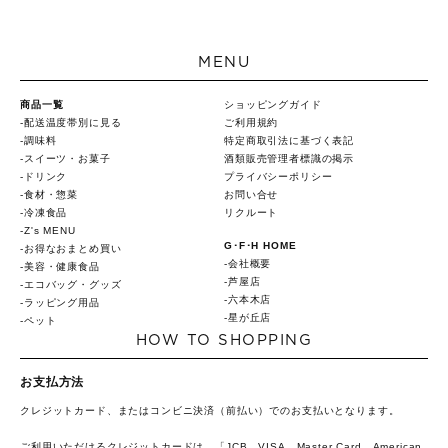
MENU
商品一覧
ショッピングガイド
配送温度帯別に見る
ご利用規約
調味料
特定商取引法に基づく表記
スイーツ・お菓子
酒類販売管理者標識の掲示
ドリンク
プライバシーポリシー
食材・惣菜
お問い合せ
冷凍食品
リクルート
Z's MENU
G･F･H HOME
お得なおまとめ買い
会社概要
美容・健康食品
芦屋店
エコバッグ・グッズ
六本木店
ラッピング用品
星が丘店
ペット
HOW TO SHOPPING
お支払方法
クレジットカード、またはコンビニ決済（前払い）でのお支払いとなります。
ご利用いただけるクレジットカードは、「JCB、VISA、Master Card、American