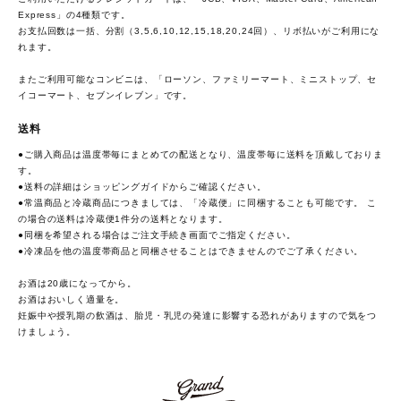
Express」の4種類です。
お支払回数は一括、分割（3,5,6,10,12,15,18,20,24回）、リボ払いがご利用にな
れます。
またご利用可能なコンビニは、「ローソン、ファミリーマート、ミニストップ、セ
イコーマート、セブンイレブン」です。
送料
●ご購入商品は温度帯毎にまとめての配送となり、温度帯毎に送料を頂戴しておりま
す。
●送料の詳細は
ショッピングガイド
からご確認ください。
●常温商品と冷蔵商品につきましては、「冷蔵便」に同梱することも可能です。 こ
の場合の送料は冷蔵便1件分の送料となります。
●同梱を希望される場合はご注文手続き画面でご指定ください。
●冷凍品を他の温度帯商品と同梱させることはできませんのでご了承ください。
お酒は20歳になってから。
お酒はおいしく適量を。
妊娠中や授乳期の飲酒は、胎児・乳児の発達に影響する恐れがありますので気をつ
けましょう。