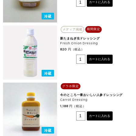
カートに入れる
冷蔵
期間限定
メディア掲載
新たまねぎ生ドレッシング
Fresh Onion Dressing
円（税込）
820
カートに入れる
冷蔵
グラホ限定
今のところ一番おいしい人参ドレッシング
Carrot Dressing
円（税込）
1,188
カートに入れる
冷蔵