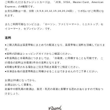
ご利用いただけるクレジットカードは、「JCB、VISA、Master Card、American
Express」の4種類です。
お支払回数は一括、分割（3,5,6,10,12,15,18,20,24回）、リボ払いがご利用にな
れます。
またご利用可能なコンビニは、「ローソン、ファミリーマート、ミニストップ、セ
イコーマート、セブンイレブン」です。
送料
●ご購入商品は温度帯毎にまとめての配送となり、温度帯毎に送料を頂戴しておりま
す。
●送料の詳細は
ショッピングガイド
からご確認ください。
●常温商品と冷蔵商品につきましては、「冷蔵便」に同梱することも可能です。 こ
の場合の送料は冷蔵便1件分の送料となります。
●同梱を希望される場合はご注文手続き画面でご指定ください。
●冷凍品を他の温度帯商品と同梱させることはできませんのでご了承ください。
お酒は20歳になってから。
お酒はおいしく適量を。
妊娠中や授乳期の飲酒は、胎児・乳児の発達に影響する恐れがありますので気をつ
けましょう。