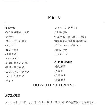
MENU
商品一覧
ショッピングガイド
配送温度帯別に見る
ご利用規約
調味料
特定商取引法に基づく表記
スイーツ・お菓子
酒類販売管理者標識の掲示
ドリンク
プライバシーポリシー
食材・惣菜
お問い合せ
冷凍食品
リクルート
Z's MENU
G･F･H HOME
お得なおまとめ買い
会社概要
美容・健康食品
芦屋店
エコバッグ・グッズ
六本木店
ラッピング用品
星が丘店
ペット
HOW TO SHOPPING
お支払方法
クレジットカード、またはコンビニ決済（前払い）でのお支払いとなります。