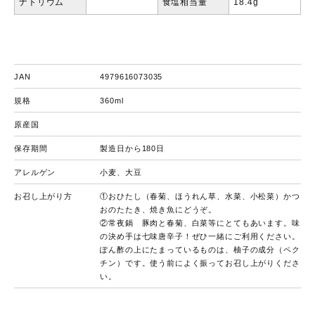
ナトリウム
食塩相当量
18.4g
JAN
4979616073035
規格
360ml
原産国
保存期間
製造日から180日
アレルゲン
小麦、大豆
お召し上がり方
①おひたし（春菊、ほうれん草、水菜、小松菜）かつ
おのたたき、焼き魚にどうぞ。
②常夜鍋 豚肉と春菊、白菜等にとてもあいます。味
の決め手は七味唐辛子！ぜひ一緒にご利用ください。
ぽん酢の上にたまっているものは、柚子の成分（ペク
チン）です。使う前によく振ってお召し上がりくださ
い。