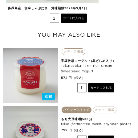
喜界島産 胡麻しゃぶだれ 賞味期限2026年9月4日
柚
8
カートに入れる
YOU MAY ALSO LIKE
メディア掲載
宝塚牧場ヨーグルト(島ざらめ入り）
Takarazuka Farm Full Cream
Sweetened Yogurt
円（税込）
572
カートに入れる
冷蔵
バイヤーおすすめ
メディア掲載
もち大豆味噌(500g)
Miso (fermented mochi soybean paste)
円（税込）
799