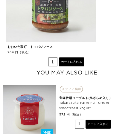
おおいた萩町 トマバジソース
清
円（税込）
954
61
カートに入れる
YOU MAY ALSO LIKE
メディア掲載
宝塚牧場ヨーグルト(島ざらめ入り）
Takarazuka Farm Full Cream
Sweetened Yogurt
円（税込）
572
カートに入れる
冷蔵