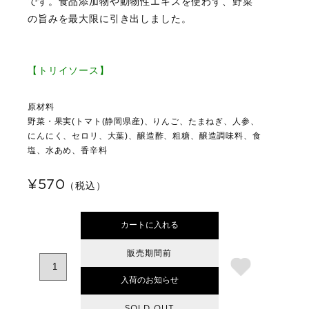
です。食品添加物や動物性エキスを使わず、野菜
の旨みを最大限に引き出しました。
【トリイソース】
原材料
野菜・果実(トマト(静岡県産)、りんご、たまねぎ、人参、
にんにく、セロリ、大葉)、醸造酢、粗糖、醸造調味料、食
塩、水あめ、香辛料
¥570
（税込）
カートに入れる
販売期間前
入荷のお知らせ
SOLD OUT