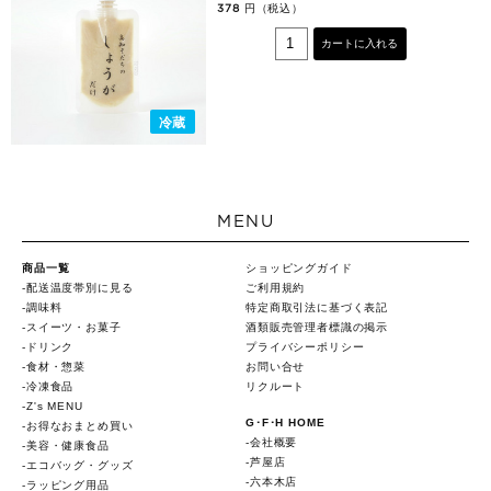
円（税込）
378
カートに入れる
冷蔵
MENU
商品一覧
ショッピングガイド
配送温度帯別に見る
ご利用規約
調味料
特定商取引法に基づく表記
スイーツ・お菓子
酒類販売管理者標識の掲示
ドリンク
プライバシーポリシー
食材・惣菜
お問い合せ
冷凍食品
リクルート
Z's MENU
G･F･H HOME
お得なおまとめ買い
会社概要
美容・健康食品
芦屋店
エコバッグ・グッズ
六本木店
ラッピング用品