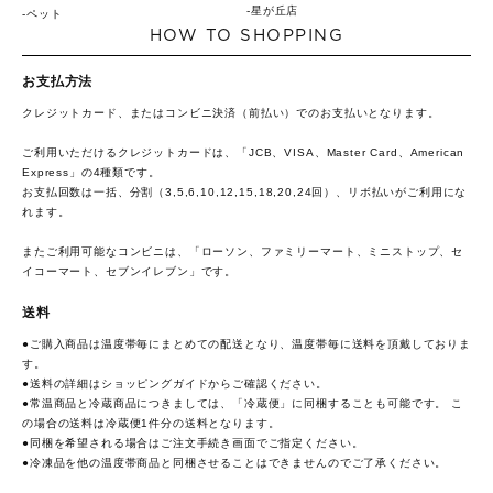
星が丘店
ペット
HOW TO SHOPPING
お支払方法
クレジットカード、またはコンビニ決済（前払い）でのお支払いとなります。
ご利用いただけるクレジットカードは、「JCB、VISA、Master Card、American
Express」の4種類です。
お支払回数は一括、分割（3,5,6,10,12,15,18,20,24回）、リボ払いがご利用にな
れます。
またご利用可能なコンビニは、「ローソン、ファミリーマート、ミニストップ、セ
イコーマート、セブンイレブン」です。
送料
●ご購入商品は温度帯毎にまとめての配送となり、温度帯毎に送料を頂戴しておりま
す。
●送料の詳細は
ショッピングガイド
からご確認ください。
●常温商品と冷蔵商品につきましては、「冷蔵便」に同梱することも可能です。 こ
の場合の送料は冷蔵便1件分の送料となります。
●同梱を希望される場合はご注文手続き画面でご指定ください。
●冷凍品を他の温度帯商品と同梱させることはできませんのでご了承ください。