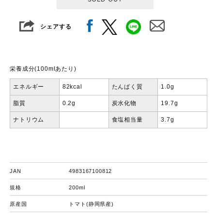
シェアする
栄養成分(100mlあたり)
エネルギー
82kcal
たんぱく質
1.0g
脂質
0.2g
炭水化物
19.7g
ナトリウム
食塩相当量
3.7g
JAN
4983167100812
規格
200ml
原産国
トマト(静岡県産)