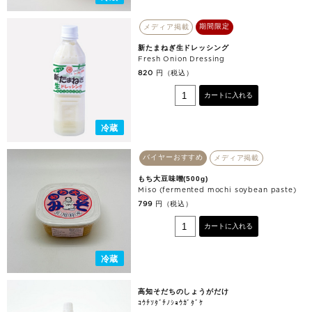
期間限定
メディア掲載
新たまねぎ生ドレッシング
Fresh Onion Dressing
円（税込）
820
カートに入れる
冷蔵
バイヤーおすすめ
メディア掲載
もち大豆味噌(500g)
Miso (fermented mochi soybean paste)
円（税込）
799
カートに入れる
冷蔵
高知そだちのしょうがだけ
ｺｳﾁｿﾀﾞﾁﾉｼｮｳｶﾞﾀﾞｹ