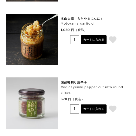
本山大蒜 もとやまにんにく
Motoyama garlic oil
円（税込）
1,080
カートに入れる
国産輪切り唐辛子
Red cayenne pepper cut into round
slices
円（税込）
378
カートに入れる