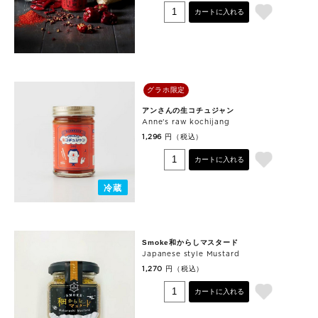
カートに入れる
グラホ限定
アンさんの生コチュジャン
Anne's raw kochijang
円（税込）
1,296
カートに入れる
冷蔵
Smoke和からしマスタード
Japanese style Mustard
円（税込）
1,270
カートに入れる