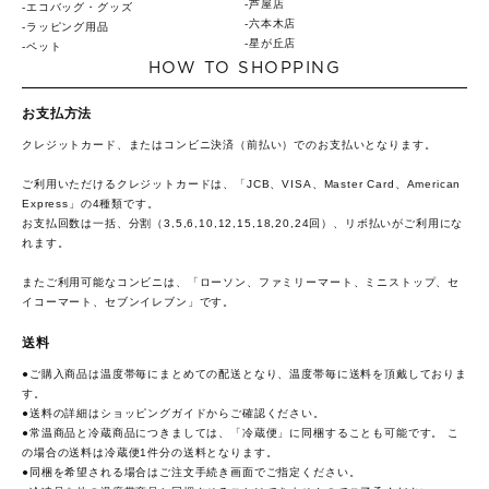
芦屋店
エコバッグ・グッズ
六本木店
ラッピング用品
星が丘店
ペット
HOW TO SHOPPING
お支払方法
クレジットカード、またはコンビニ決済（前払い）でのお支払いとなります。
ご利用いただけるクレジットカードは、「JCB、VISA、Master Card、American
Express」の4種類です。
お支払回数は一括、分割（3,5,6,10,12,15,18,20,24回）、リボ払いがご利用にな
れます。
またご利用可能なコンビニは、「ローソン、ファミリーマート、ミニストップ、セ
イコーマート、セブンイレブン」です。
送料
●ご購入商品は温度帯毎にまとめての配送となり、温度帯毎に送料を頂戴しておりま
す。
●送料の詳細は
ショッピングガイド
からご確認ください。
●常温商品と冷蔵商品につきましては、「冷蔵便」に同梱することも可能です。 こ
の場合の送料は冷蔵便1件分の送料となります。
●同梱を希望される場合はご注文手続き画面でご指定ください。