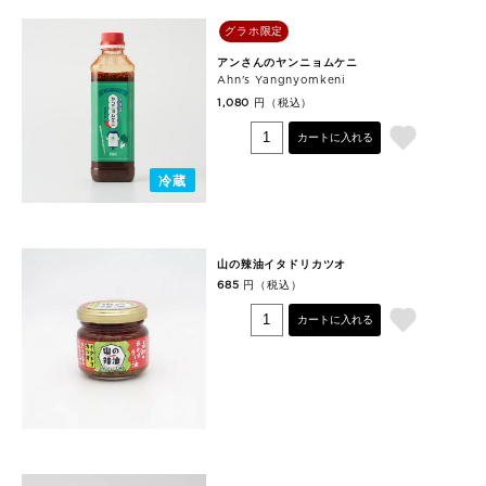
グラホ限定
アンさんのヤンニョムケニ
Ahn's Yangnyomkeni
円（税込）
1,080
カートに入れる
冷蔵
山の辣油イタドリカツオ
円（税込）
685
カートに入れる