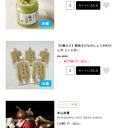
カートに入れる
冷蔵
【5個入り】高知そだちのしょうがだけ
お得!まとめ買い
¥1,890
円（税込）
→
¥1,796
カートに入れる
冷蔵
メディア掲載
本山赤醤
Motoyama chili been paste
円（税込）
1,080