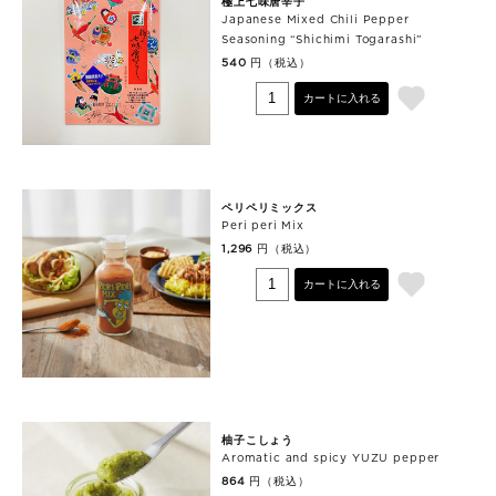
極上七味唐辛子
Japanese Mixed Chili Pepper
Seasoning “Shichimi Togarashi”
円（税込）
540
カートに入れる
ペリペリミックス
Peri peri Mix
円（税込）
1,296
カートに入れる
柚子こしょう
Aromatic and spicy YUZU pepper
円（税込）
864