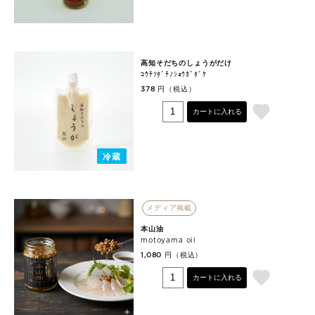
高知そだちのしょうがだけ
ｺｳﾁｿﾀﾞﾁﾉｼｮｳｶﾞﾀﾞｹ
円（税込）
378
カートに入れる
冷蔵
メディア掲載
本山油
motoyama oil
円（税込）
1,080
カートに入れる