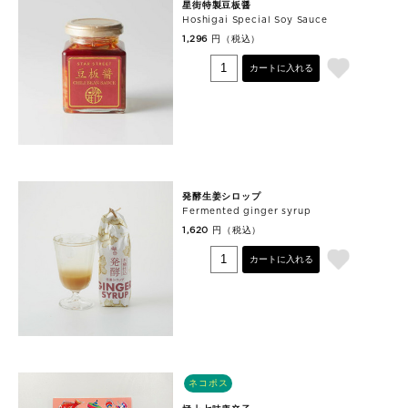
星街特製豆板醤
Hoshigai Special Soy Sauce
円（税込）
1,296
カートに入れる
発酵生姜シロップ
Fermented ginger syrup
円（税込）
1,620
カートに入れる
ネコポス