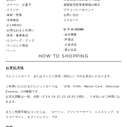
スイーツ・お菓子
酒類販売管理者標識の掲示
ドリンク
プライバシーポリシー
食材・惣菜
お問い合せ
冷凍食品
リクルート
Z's MENU
G･F･H HOME
お得なおまとめ買い
会社概要
美容・健康食品
芦屋店
エコバッグ・グッズ
六本木店
ラッピング用品
星が丘店
ペット
HOW TO SHOPPING
お支払方法
クレジットカード、またはコンビニ決済（前払い）でのお支払いとなります。
ご利用いただけるクレジットカードは、「JCB、VISA、Master Card、American
Express」の4種類です。
お支払回数は一括、分割（3,5,6,10,12,15,18,20,24回）、リボ払いがご利用にな
れます。
またご利用可能なコンビニは、「ローソン、ファミリーマート、ミニストップ、セ
イコーマート、セブンイレブン」です。