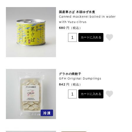
国産寒さば 木頭ゆず水煮
Canned mackerel boiled in water
with Yuzu citrus
円（税込）
680
カートに入れる
グラホの焼餃子
GFH Original Dumplings
円（税込）
842
カートに入れる
冷凍