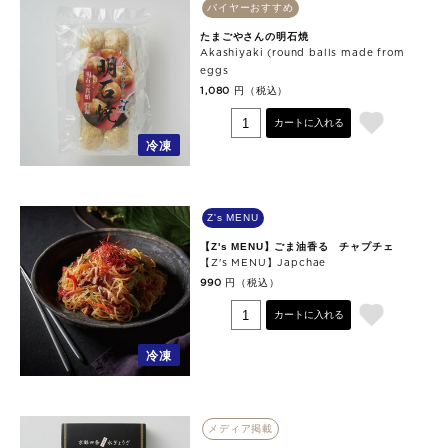
バイヤーおすすめ
たまごやさんの明石焼
Akashiyaki (round balls made from
eggs
円（税込）
1,080
カートに入れる
冷凍
Z's MENU
【Z's MENU】ごま油香る チャプチェ
【Z's MENU】Japchae
円（税込）
990
カートに入れる
冷凍
メディア掲載