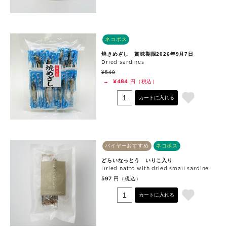
ネコポス
焼きめざし 賞味期限2026年9月7日
Dried sardines
¥540
円（税込）
→
¥484
カートに入れる
バイヤーおすすめ
ネコポス
どらいなっとう いりこ入り
Dried natto with dried small sardine
円（税込）
597
カートに入れる