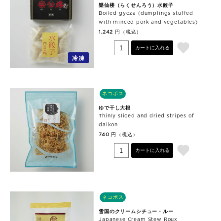
樂仙楼（らくせんろう）水餃子
Boiled gyoza (dumplings stuffed
with minced pork and vegetables)
円（税込）
1,242
カートに入れる
冷凍
ネコポス
ゆで干し大根
Thinly sliced and dried stripes of
daikon
円（税込）
740
カートに入れる
ネコポス
雪国のクリームシチュー・ルー
Japanese Cream Stew Roux