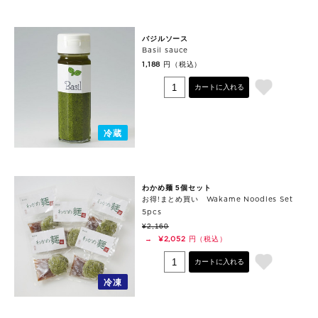
バジルソース
Basil sauce
円（税込）
1,188
カートに入れる
冷蔵
わかめ麺 5個セット
お得!まとめ買い Wakame Noodles Set
5pcs
¥2,160
円（税込）
→
¥2,052
カートに入れる
冷凍