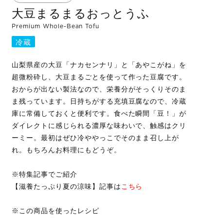
大豆まるまるおっとうふ
Premium Whole-Bean Tofu
冷蔵
山梨県産の大豆「ナカセンナリ」と「あやこがね」を
超微粉砕し、大豆まるごとを使って作った豆腐です。
おからが出ない製法なので、栄養分がそっくりそのま
ま残っています。日持ちがする充填豆腐なので、冷蔵
庫に常備しておくと便利です。食べた瞬間「豆！」が
ダイレクトに感じられる濃厚な味わいで、触感はクリ
ーミー。最初はぜひ冷ややっこでそのまま召し上が
れ。もちろんお料理にもどうぞ。
※特集記事でご紹介
【滋養たっぷり夏の涼味】記事は
こちら
※この商品を使ったレシピ