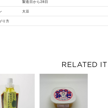
製造日から28日
ン
大豆
がり方
RELATED I