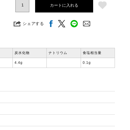
カートに入れる
シェアする
炭水化物
ナトリウム
食塩相当量
4.4g
0.1g