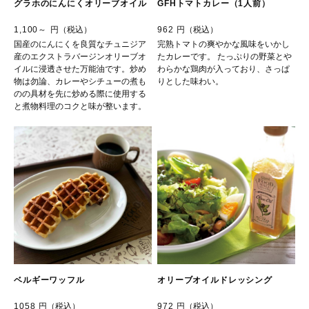
グラホのにんにくオリーブオイル
GFHトマトカレー（1人前）
1,100～
円（税込）
962
円（税込）
国産のにんにくを良質なチュニジア
完熟トマトの爽やかな風味をいかし
産のエクストラバージンオリーブオ
たカレーです。 たっぷりの野菜とや
イルに浸透させた万能油です。炒め
わらかな鶏肉が入っており、さっぱ
物は勿論、カレーやシチューの煮も
りとした味わい。
のの具材を先に炒める際に使用する
と煮物料理のコクと味が整います。
ベルギーワッフル
オリーブオイルドレッシング
1058
円（税込）
972
円（税込）