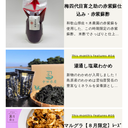
梅四代目富之助の赤紫蘇仕
込み・赤紫蘇酢
和歌山県佐々木農園の赤紫蘇を
使用した、この時期限定の赤紫
蘇酢。 米酢でさっぱりと仕上
げ、疲労回復や高い抗酸化作用
が期待できます。
This month's features #04
湯通し塩蔵わかめ
新物のわかめが入荷しました！
島原産のわかめは雲仙普賢岳の
豊富なミネラルを栄養源とし、
なめらかでしなやか、それでい
てシャキシャキとした食感を楽
しむことができるわかめです。
This month's features #05
マルグラ【８月限定】ﾚｰｽﾞ