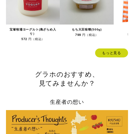
宝塚牧場ヨーグルト(島ざらめ入
もち大豆味噌(500g)
り）
円（税込）
799
1,0
円（税込）
572
もっと見る
グラホのおすすめ、
見てみませんか？
生産者の想い