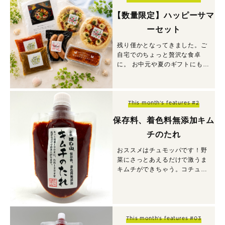
【数量限定】ハッピーサマ
ーセット
残り僅かとなってきました。ご
自宅でのちょっと贅沢な食卓
に。 お中元や夏のギフトにもお
すすめです。
This month's features #2
保存料、着色料無添加キム
チのたれ
おススメはチュモッパです！野
菜にさっとあえるだけで激うま
キムチができちゃう。コチュジ
ャンやサムギョプサルの味噌と
しても使える。
This month's features #03