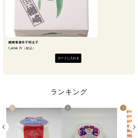
楢崎青唐辛子明太子
円（税込）
1,404
2
カートに入れる
ランキング
1
2
3