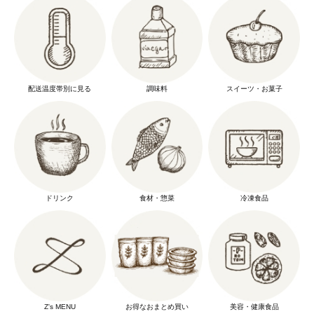
配送温度帯別に見る
調味料
スイーツ・お菓子
ドリンク
食材・惣菜
冷凍食品
Z's MENU
お得なおまとめ買い
美容・健康食品