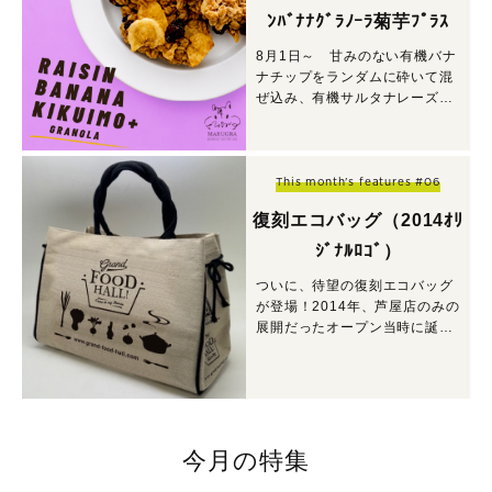
ﾝﾊﾞﾅﾅｸﾞﾗﾉｰﾗ菊芋ﾌﾟﾗｽ
8月1日～ 甘みのない有機バナ
ナチップをランダムに砕いて混
ぜ込み、有機サルタナレーズン
がたっぷり入ったグラノーラに
菊芋がプラスされています。
This month's features #06
復刻エコバッグ（2014ｵﾘ
ｼﾞﾅﾙﾛｺﾞ）
ついに、待望の復刻エコバッグ
が登場！2014年、芦屋店のみの
展開だったオープン当時に誕生
した、知る人ぞ知るエコバッグ
です。
今月の特集