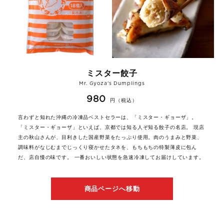
ミスター餃子
Mr. Gyoza's Dumplings
980
円（税込）
言わずと知れた沖縄の冷凍品ベストセラーは、「ミスター・ギョーザ」。
「ミスター・ギョーザ」といえば、京都では知る人ぞ知る餃子の名店。 現店
主の秋山さんが、目利きした国産野菜をたっぷり使用。肉のうまみと野菜、
調味料がなじむまでじっくり寝かせたタネを、もちもちの特製薄皮に包ん
だ、店自慢の味です。 一番おいしい状態を急速冷凍してお届けしています。
商品ページへ移動