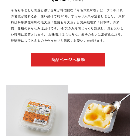
もちもちとした食感と強い旨味が特徴的な「もち大豆味噌」は、グラホ代表
の岩城が惚れ込み、使い続けて約10年。すっかり人気が定着しました。 原材
料は兵庫県佐用町の地大豆「佐用もち大豆」と契約栽培米「日本晴」の米
麹、赤穂のあらなみ塩だけです。桶で10カ月間じっくり熟成し、最もおいし
い時期に出荷されます。 お味噌汁はもちろん、餃子のタレに混ぜ込んだり、
酢味噌にしてあえものを作ったりと幅広くお使いいただけます。
商品ページへ移動