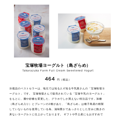
宝塚牧場ヨーグルト（島ざらめ）
Takarazuka Farm Full Cream Sweetened Yogurt
464
円（税込）
冷蔵品のベストセラーは、地元では知る人ぞ知る牛乳屋さんの「宝塚牧場ヨ
ーグルト」です。 宝塚牧場さんで販売されている「宝塚牛乳のヨーグルト」
をもとに、菌や砂糖を変更した、グラホでしか買えない特注品です。加糖
（島ざらめ入り）とプレーンの2種があり、「島ざらめ」は種子島産の精製
していないものを使用している為、滋味豊かであっさりとした甘みに飽きの
来ないヨーグルトに仕上がっております。 ギフトや手土産にもおすすめで