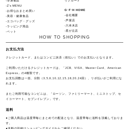
冷凍食品
リクルート
Z's MENU
G･F･H HOME
お得なおまとめ買い
会社概要
美容・健康食品
芦屋店
エコバッグ・グッズ
六本木店
ラッピング用品
星が丘店
ペット
HOW TO SHOPPING
お支払方法
クレジットカード、またはコンビニ決済（前払い）でのお支払いとなります。
ご利用いただけるクレジットカードは、「JCB、VISA、Master Card、American
Express」の4種類です。
お支払回数は一括、分割（3,5,6,10,12,15,18,20,24回）、リボ払いがご利用にな
れます。
またご利用可能なコンビニは、「ローソン、ファミリーマート、ミニストップ、セ
イコーマート、セブンイレブン」です。
送料
●ご購入商品は温度帯毎にまとめての配送となり、温度帯毎に送料を頂戴しておりま
す。
●送料の詳細は
ショッピングガイド
からご確認ください。