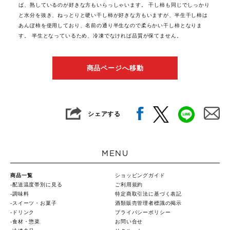
ば、熟しているのが好きな方もいらっしゃいます。 干し柿も同じでしっかり
と水分を抜き、ねっとりと硬い干し柿が好きな方もいますが、半生干し柿は
あんぽ柿を使用しており、名前の通り半生なので柔らかい干し柿となりま
す。 半生となっているため、冷凍でなければ品質が保てません。
商品ページへ移動
シェアする
MENU
商品一覧
ショッピングガイド
配送温度帯別に見る
ご利用規約
調味料
特定商取引法に基づく表記
スイーツ・お菓子
酒類販売管理者標識の掲示
ドリンク
プライバシーポリシー
食材・惣菜
お問い合せ