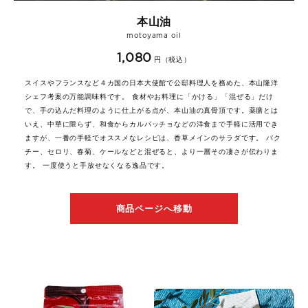
本山油
motoyama oil
1,080
円（税込）
スイスやフランスなど４カ国の日本大使館で公邸料理人を務めた、本山隆洋
シェフ考案の万能調味料です。 食材やお料理に「かける」「混ぜる」だけ
で、手の込んだ料理のように仕上がる点が、本山油の真骨頂です。薬膳とは
いえ、中華に限らず、和食からカルパッチョなどの洋食まで手軽に活用でき
ますが、一番の手軽でオススメなレシピは、香草メインのサラダです。 パク
チー、セロリ、春菊、ケールなどと混ぜると、より一層その凄さが伝わりま
す。 一度使うと手放せなくなる逸品です。
商品ページへ移動