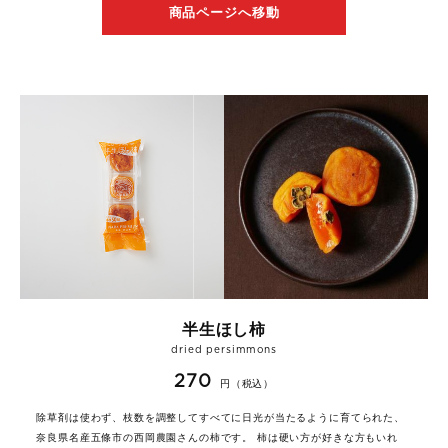
商品ページへ移動
半生ほし柿
dried persimmons
270
円（税込）
除草剤は使わず、枝数を調整してすべてに日光が当たるように育てられた、
奈良県名産五條市の西岡農園さんの柿です。 柿は硬い方が好きな方もいれ