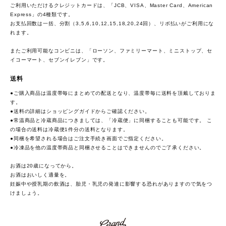
ご利用いただけるクレジットカードは、「JCB、VISA、Master Card、American
Express」の4種類です。
お支払回数は一括、分割（3,5,6,10,12,15,18,20,24回）、リボ払いがご利用にな
れます。
またご利用可能なコンビニは、「ローソン、ファミリーマート、ミニストップ、セ
イコーマート、セブンイレブン」です。
送料
●ご購入商品は温度帯毎にまとめての配送となり、温度帯毎に送料を頂戴しておりま
す。
●送料の詳細は
ショッピングガイド
からご確認ください。
●常温商品と冷蔵商品につきましては、「冷蔵便」に同梱することも可能です。 こ
の場合の送料は冷蔵便1件分の送料となります。
●同梱を希望される場合はご注文手続き画面でご指定ください。
●冷凍品を他の温度帯商品と同梱させることはできませんのでご了承ください。
お酒は20歳になってから。
お酒はおいしく適量を。
妊娠中や授乳期の飲酒は、胎児・乳児の発達に影響する恐れがありますので気をつ
けましょう。