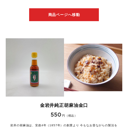
商品ページへ移動
金岩井純正胡麻油金口
550
円（税込）
岩井の胡麻油は、安政4年（1857年）の創業より 今もなお昔ながらの製法を