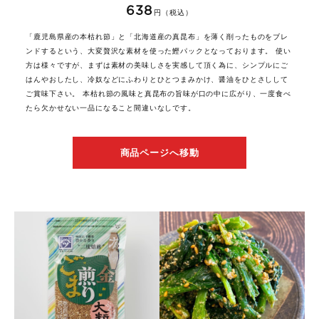
638
円（税込）
「鹿児島県産の本枯れ節」と「北海道産の真昆布」を薄く削ったものをブレ
ンドするという、大変贅沢な素材を使った鰹パックとなっております。 使い
方は様々ですが、まずは素材の美味しさを実感して頂く為に、シンプルにご
はんやおしたし、冷奴などにふわりとひとつまみかけ、醤油をひとさしして
ご賞味下さい。 本枯れ節の風味と真昆布の旨味が口の中に広がり、一度食べ
たら欠かせない一品になること間違いなしです。
商品ページへ移動