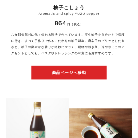
柚子こしょう
Aromatic and spicy YUZU pepper
864
円（税込）
八女郡矢部村に代々伝わる製法で作っています。実生柚子を自分たちで収穫
に行き、すべて手作りで作るこだわりの柚子胡椒。唐辛子のピリッとした辛
さと、柚子の爽やかな香りが絶妙にマッチ。鍋物や焼き鳥、冷ややっこのア
クセントとしても、パスタやドレッシングの味変にもおすすめです。
商品ページへ移動