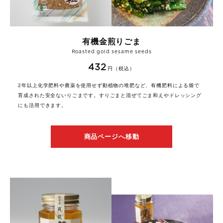
有機金煎りごま
Roasted gold sesame seeds
432
円（税込）
2年以上化学肥料や農薬を使用せず動植物の堆肥など、有機肥料による畑で
育成された安全ないりごまです。すりごまと混ぜてごま和えやドレッシング
にも活用できます。
商品ページへ移動