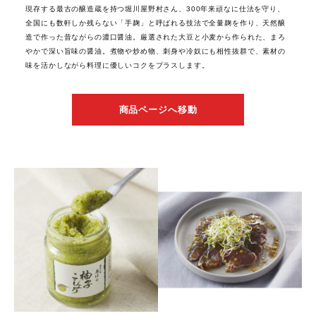
現存する最古の醸造蔵を持つ堀川屋野村さん、300年来頑なに仕法を守り、
全国にも数軒しか残らない「手麹」と呼ばれる技法で全量麹を作り、天然醸
造で作った昔ながらの濃口醤油。厳選された大豆と小麦から作られた、まろ
やかで深い旨味の醤油。煮物や炒め物、刺身や冷奴にも相性抜群で、素材の
味を活かしながら料理に優しいコクをプラスします。
商品ページへ移動