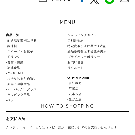
MENU
商品一覧
ショッピングガイド
配送温度帯別に見る
ご利用規約
調味料
特定商取引法に基づく表記
スイーツ・お菓子
酒類販売管理者標識の掲示
ドリンク
プライバシーポリシー
食材・惣菜
お問い合せ
冷凍食品
リクルート
Z's MENU
G･F･H HOME
お得なおまとめ買い
会社概要
美容・健康食品
芦屋店
エコバッグ・グッズ
六本木店
ラッピング用品
星が丘店
ペット
HOW TO SHOPPING
お支払方法
クレジットカード、またはコンビニ決済（前払い）でのお支払いとなります。