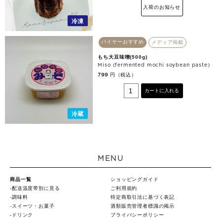
入荷のお知らせ
冷凍
バイヤーおすすめ
メディア掲載
もち大豆味噌(500g)
Miso (fermented mochi soybean paste)
円（税込）
799
カートに入れる
冷蔵
MENU
商品一覧
ショッピングガイド
配送温度帯別に見る
ご利用規約
調味料
特定商取引法に基づく表記
スイーツ・お菓子
酒類販売管理者標識の掲示
ドリンク
プライバシーポリシー