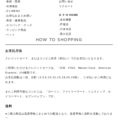
食材・惣菜
お問い合せ
冷凍食品
リクルート
Z's MENU
G･F･H HOME
お得なおまとめ買い
会社概要
美容・健康食品
芦屋店
エコバッグ・グッズ
六本木店
ラッピング用品
星が丘店
ペット
HOW TO SHOPPING
お支払方法
クレジットカード、またはコンビニ決済（前払い）でのお支払いとなります。
ご利用いただけるクレジットカードは、「JCB、VISA、Master Card、American
Express」の4種類です。
お支払回数は一括、分割（3,5,6,10,12,15,18,20,24回）、リボ払いがご利用にな
れます。
またご利用可能なコンビニは、「ローソン、ファミリーマート、ミニストップ、セ
イコーマート、セブンイレブン」です。
送料
●ご購入商品は温度帯毎にまとめての配送となり、温度帯毎に送料を頂戴しておりま