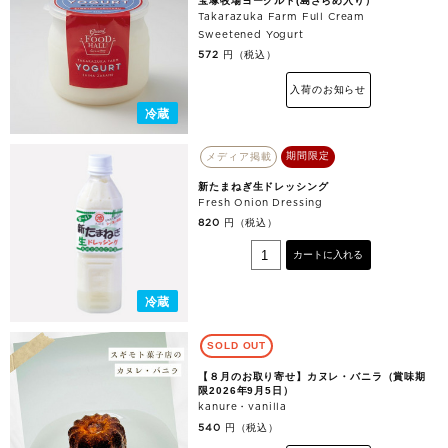
宝塚牧場ヨーグルト(島ざらめ入り）
Takarazuka Farm Full Cream
Sweetened Yogurt
円（税込）
572
入荷のお知らせ
冷蔵
期間限定
メディア掲載
新たまねぎ生ドレッシング
Fresh Onion Dressing
円（税込）
820
カートに入れる
冷蔵
SOLD OUT
【８月のお取り寄せ】カヌレ・バニラ（賞味期
限2026年9月5日）
kanure・vanilla
円（税込）
540