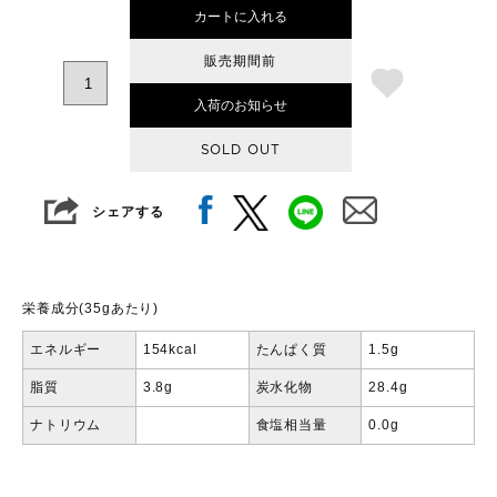
カートに入れる
販売期間前
入荷のお知らせ
SOLD OUT
シェアする
栄養成分(35gあたり)
エネルギー
154kcal
たんぱく質
1.5g
脂質
3.8g
炭水化物
28.4g
ナトリウム
食塩相当量
0.0g