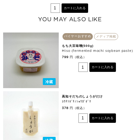
カートに入れる
YOU MAY ALSO LIKE
バイヤーおすすめ
メディア掲載
もち大豆味噌(500g)
Miso (fermented mochi soybean paste)
円（税込）
799
カートに入れる
冷蔵
高知そだちのしょうがだけ
ｺｳﾁｿﾀﾞﾁﾉｼｮｳｶﾞﾀﾞｹ
円（税込）
378
カートに入れる