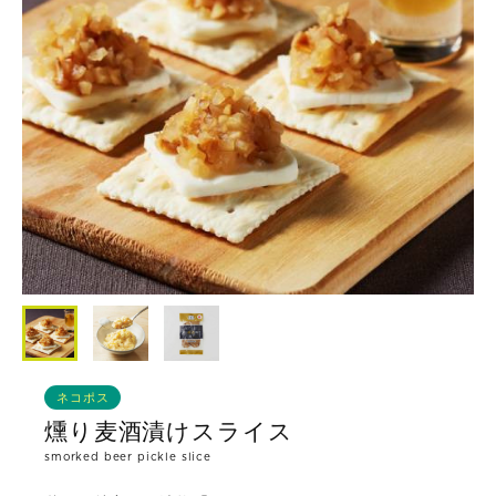
ネコポス
燻り麦酒漬けスライス
smorked beer pickle slice