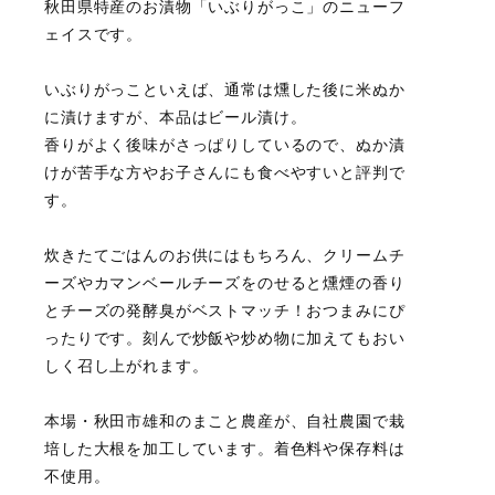
秋田県特産のお漬物「いぶりがっこ」のニューフ
ェイスです。
いぶりがっこといえば、通常は燻した後に米ぬか
に漬けますが、本品はビール漬け。
香りがよく後味がさっぱりしているので、ぬか漬
けが苦手な方やお子さんにも食べやすいと評判で
す。
炊きたてごはんのお供にはもちろん、クリームチ
ーズやカマンベールチーズをのせると燻煙の香り
とチーズの発酵臭がベストマッチ！おつまみにぴ
ったりです。刻んで炒飯や炒め物に加えてもおい
しく召し上がれます。
本場・秋田市雄和のまこと農産が、自社農園で栽
培した大根を加工しています。着色料や保存料は
不使用。