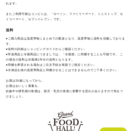
れます。
またご利用可能なコンビニは、「ローソン、ファミリーマート、ミニストップ、セ
イコーマート、セブンイレブン」です。
送料
●ご購入商品は温度帯毎にまとめての配送となり、温度帯毎に送料を頂戴しておりま
す。
●送料の詳細は
ショッピングガイド
からご確認ください。
●常温商品と冷蔵商品につきましては、「冷蔵便」に同梱することも可能です。 こ
の場合の送料は冷蔵便1件分の送料となります。
●同梱を希望される場合はご注文手続き画面でご指定ください。
●冷凍品を他の温度帯商品と同梱させることはできませんのでご了承ください。
お酒は20歳になってから。
お酒はおいしく適量を。
妊娠中や授乳期の飲酒は、胎児・乳児の発達に影響する恐れがありますので気をつ
けましょう。