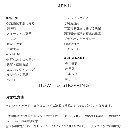
MENU
商品一覧
ショッピングガイド
配送温度帯別に見る
ご利用規約
調味料
特定商取引法に基づく表記
スイーツ・お菓子
酒類販売管理者標識の掲示
ドリンク
プライバシーポリシー
食材・惣菜
お問い合せ
冷凍食品
リクルート
Z's MENU
G･F･H HOME
お得なおまとめ買い
会社概要
美容・健康食品
芦屋店
エコバッグ・グッズ
六本木店
ラッピング用品
星が丘店
ペット
HOW TO SHOPPING
お支払方法
クレジットカード、またはコンビニ決済（前払い）でのお支払いとなります。
ご利用いただけるクレジットカードは、「JCB、VISA、Master Card、American
Express」の4種類です。
お支払回数は一括、分割（3,5,6,10,12,15,18,20,24回）、リボ払いがご利用にな