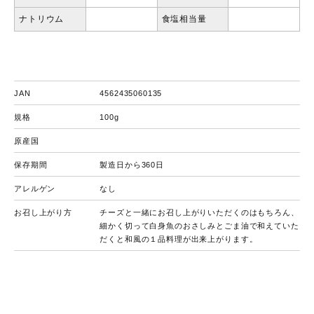
ナトリウム
食塩相当量
JAN
4562435060135
規格
100g
原産国
保存期間
製造日から360日
アレルゲン
なし
お召し上がり方
チーズと一緒にお召し上がりいただくのはもちろん、
細かく切って白身魚のおさしみとごま油で和えていた
だくと和風の１品料理が出来上がります。