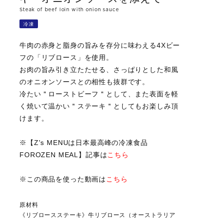
Steak of beef loin with onion sauce
冷凍
牛肉の赤身と脂身の旨みを存分に味わえる4Xビー
フの「リブロース」を使用。
お肉の旨み引き立たたせる、さっぱりとした和風
のオニオンソースとの相性も抜群です。
冷たい＂ローストビーフ＂として、また表面を軽
く焼いて温かい＂ステーキ＂としてもお楽しみ頂
けます。
※【Z's MENUは日本最高峰の冷凍食品
FOROZEN MEAL】記事は
こちら
※この商品を使った動画は
こちら
原材料
《リブロースステーキ》牛リブロース（オーストラリア