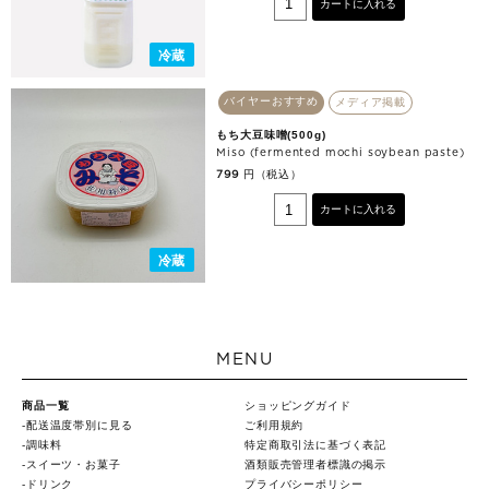
カートに入れる
冷蔵
バイヤーおすすめ
メディア掲載
もち大豆味噌(500g)
Miso (fermented mochi soybean paste)
円（税込）
799
カートに入れる
冷蔵
MENU
商品一覧
ショッピングガイド
配送温度帯別に見る
ご利用規約
調味料
特定商取引法に基づく表記
スイーツ・お菓子
酒類販売管理者標識の掲示
ドリンク
プライバシーポリシー