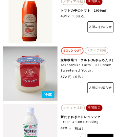
期間限定
メディア掲載
トマトの中のトマト 1000ml
円（税込）
4,212
入荷のお知らせ
メディア掲載
SOLD OUT
宝塚牧場ヨーグルト(島ざらめ入り）
Takarazuka Farm Full Cream
Sweetened Yogurt
円（税込）
572
入荷のお知らせ
冷蔵
期間限定
メディア掲載
新たまねぎ生ドレッシング
Fresh Onion Dressing
円（税込）
820