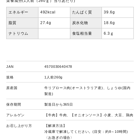
栄養成分(1人前（260ｇ）当りあたり)
エネルギー
492kcal
たんぱく質
39.6g
脂質
27.4g
炭水化物
18.6g
ナトリウム
食塩相当量
6.3ｇ
JAN
4570030640478
規格
1人前260g
原産国
牛リブロース肉(オーストラリア産)、しょうゆ(国内
製造)
保存期間
製造日から365日
アレルゲン
【牛肉】牛肉、【オニオンソース】小麦、大豆、鶏肉
お召し上がり方
【解凍方法】
冷蔵庫で解凍してください。(目安：約8～10時間)
〈お急ぎの場合〉