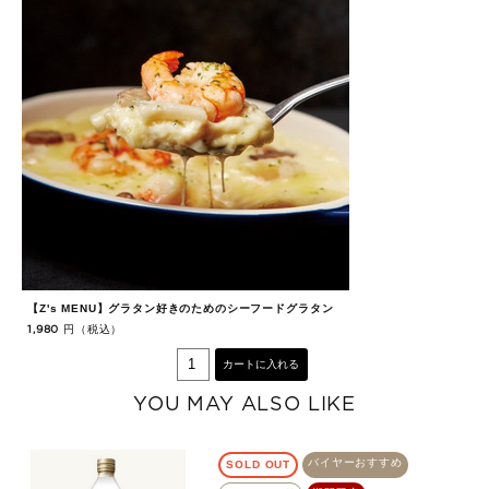
【Z's MENU】グラタン好きのためのシーフードグラタン
【
円（税込）
1,980
1,
カートに入れる
YOU MAY ALSO LIKE
バイヤーおすすめ
SOLD OUT