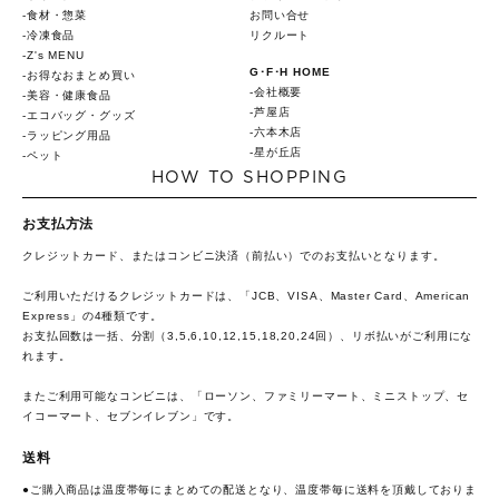
食材・惣菜
お問い合せ
冷凍食品
リクルート
Z's MENU
G･F･H HOME
お得なおまとめ買い
会社概要
美容・健康食品
芦屋店
エコバッグ・グッズ
六本木店
ラッピング用品
星が丘店
ペット
HOW TO SHOPPING
お支払方法
クレジットカード、またはコンビニ決済（前払い）でのお支払いとなります。
ご利用いただけるクレジットカードは、「JCB、VISA、Master Card、American
Express」の4種類です。
お支払回数は一括、分割（3,5,6,10,12,15,18,20,24回）、リボ払いがご利用にな
れます。
またご利用可能なコンビニは、「ローソン、ファミリーマート、ミニストップ、セ
イコーマート、セブンイレブン」です。
送料
●ご購入商品は温度帯毎にまとめての配送となり、温度帯毎に送料を頂戴しておりま