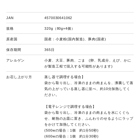
JAN
4570030641062
規格
320g（80g×4個）
原産国
国産：小麦粉(国内製造)、豚肉(国産)
保存期間
365日
アレルゲン
小麦、大豆、豚肉、ごま (卵、乳成分、えび、かに
が製造工程で混入する可能性があります)
お召し上がり方
蒸し器で調理する場合】
袋から取り出し、冷凍のままの肉まんを、沸騰して蒸
気の上がっている蒸し器に並べ、約10分加熱してく
ださい。
【電子レンジで調理する場合】
袋から取り出し、冷凍のままの肉まんを水にくぐら
せ、耐熱のお皿に置き、ふんわりのせるようにラップ
をかけて加熱してください。
(500wの場合：1個 約1分50秒)
(600wの場合：1個 約1分30秒)