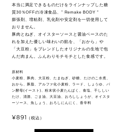
本当に満足できるものだけをラインナップした糖
質30％OFFの冷凍食品、” Remake BODY "
膨張剤、増粘剤、乳化剤や安定剤を一切使用して
おりません。
豚肉とねぎ、オイスターソースと醤油ベースのた
れを加えた優しい味わいの餡を、「おから」や
「大豆粉」をブレンドしたオリジナルの生地で包
んだ肉まん。ふんわりモチモチとした食感です。
原材料
小麦粉、豚肉、大豆粉、たまねぎ、砂糖、たけのこ水煮、
おから、豚脂、アルファ化小麦粉、ラード、しょうゆ、パ
ン酵母(イースト)、粉末状小麦たんぱく、食塩、干ししい
たけ、清酒、ごま油、大豆油、おろししょうが、オイスタ
ーソース、魚しょう、おろしにんにく、香辛料
¥891
（税込）