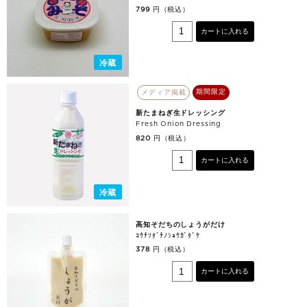
円（税込）
799
カートに入れる
冷蔵
期間限定
メディア掲載
新たまねぎ生ドレッシング
Fresh Onion Dressing
円（税込）
820
カートに入れる
冷蔵
高知そだちのしょうがだけ
ｺｳﾁｿﾀﾞﾁﾉｼｮｳｶﾞﾀﾞｹ
円（税込）
378
カートに入れる