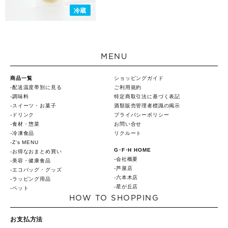
冷蔵
MENU
商品一覧
ショッピングガイド
配送温度帯別に見る
ご利用規約
調味料
特定商取引法に基づく表記
スイーツ・お菓子
酒類販売管理者標識の掲示
ドリンク
プライバシーポリシー
食材・惣菜
お問い合せ
冷凍食品
リクルート
Z's MENU
G･F･H HOME
お得なおまとめ買い
会社概要
美容・健康食品
芦屋店
エコバッグ・グッズ
六本木店
ラッピング用品
星が丘店
ペット
HOW TO SHOPPING
お支払方法