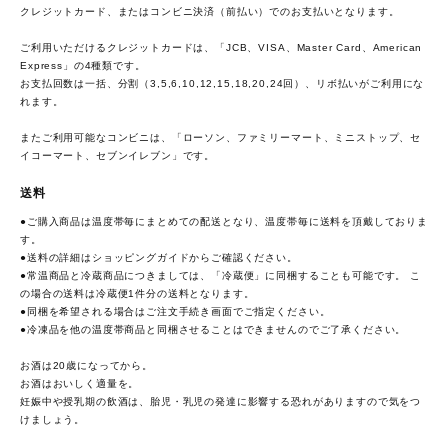
クレジットカード、またはコンビニ決済（前払い）でのお支払いとなります。
ご利用いただけるクレジットカードは、「JCB、VISA、Master Card、American
Express」の4種類です。
お支払回数は一括、分割（3,5,6,10,12,15,18,20,24回）、リボ払いがご利用にな
れます。
またご利用可能なコンビニは、「ローソン、ファミリーマート、ミニストップ、セ
イコーマート、セブンイレブン」です。
送料
●ご購入商品は温度帯毎にまとめての配送となり、温度帯毎に送料を頂戴しておりま
す。
●送料の詳細は
ショッピングガイド
からご確認ください。
●常温商品と冷蔵商品につきましては、「冷蔵便」に同梱することも可能です。 こ
の場合の送料は冷蔵便1件分の送料となります。
●同梱を希望される場合はご注文手続き画面でご指定ください。
●冷凍品を他の温度帯商品と同梱させることはできませんのでご了承ください。
お酒は20歳になってから。
お酒はおいしく適量を。
妊娠中や授乳期の飲酒は、胎児・乳児の発達に影響する恐れがありますので気をつ
けましょう。