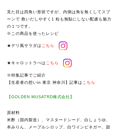
見た目は四角い形状ですが、内側は角を無くしてスプ
ーンで 救いだしやすく1 粒も無駄にしない配慮も魅力
の１つです。
※この商品を使ったレシピ
★デリ風サラダは
こちら
★キャロットラぺは
こちら
※特集記事でご紹介
【生産者の想いin 東京 神奈川】記事は
こちら
【GOLDEN MUSATRD株式会社】
原材料
米酢（国内製造）、マスタードシード、白しょうゆ、
本みりん、メープルシロップ、白ワインビネガー、甜