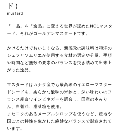
ド）
mustard
「一品」を「逸品」に変える世界が認めたNO1マスタ
ード、それがゴールデンマスタードです。
かけるだけでおいしくなる、新感覚の調味料は和洋の
シェフとソムリエが使用する食材の選定や分量、手順
や時間など無数の要素のバランスを突き詰めて出来上
がった逸品。
マスタードはカナダ産でも最高級のイエローマスター
ドシードを、柔らかな酸味の米酢と、深い味わいのフ
ランス産白ワインビネガーを調合し、国産の本みり
ん、白醤油、甜菜糖を使用。
またコクのあるメープルシロップを使うなど、産地や
国ごとの特性を生かした絶妙なバランスで製造されて
います。