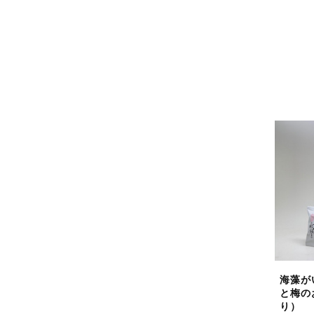
海藻が
と梅の
り）