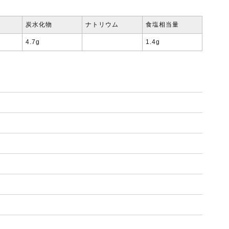
炭水化物
ナトリウム
食塩相当量
4.7g
1.4g