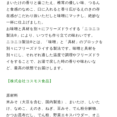
まいたけの香りと歯ごたえ、椎茸の優しい味、つるん
と食感のなめこ、口に入れると香り広がるえのきの存
在感がこだわり抜いただしと味噌にマッチし、絶妙な
一杯に仕上げました。
お味噌と具材を別々にフリーズドライする「ニコニコ
製法®」により、いつでも作り立ての味わいです。
ニコニコ製法®とは、「味噌」と「具材」のブロックを
別々にフリーズドライする製法です。味噌と具材を
別々にし、それぞれ適した温度で調理やフリーズドラ
イをすることで、お湯で戻した時の香りや味わいな
ど、最高の状態でお届けします。
【株式会社コスモス食品】
原材料
米みそ（大豆を含む、国内製造）、まいたけ、しいた
け、なめこ、えのき、ねぎ、豆みそ、でん粉分解物、
かつお昆布だし、でん粉、野菜エキスパウダー、オニ