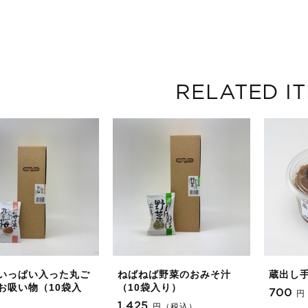
RELATED I
いっぱい入った丸ご
ねばねば野菜のおみそ汁
蔵出し
お吸い物（10袋入
（10袋入り）
700
円
1,425
円（税込）