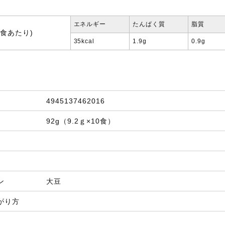
エネルギー
たんぱく質
脂質
1食あたり)
35kcal
1.9g
0.9g
4945137462016
92g（9.2ｇ×10食）
ン
大豆
がり方