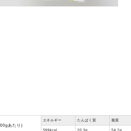
エネルギー
たんぱく質
脂質
00gあたり)
599kcal
20.3g
54.2g