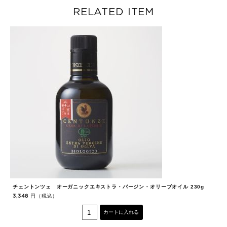
RELATED ITEM
チェントンツェ オーガニックエキストラ・バージン・オリーブオイル 230g
に
円（税込）
3,348
1,
カートに入れる