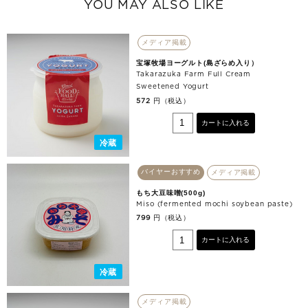
YOU MAY ALSO LIKE
メディア掲載
宝塚牧場ヨーグルト(島ざらめ入り）
Takarazuka Farm Full Cream
Sweetened Yogurt
円（税込）
572
カートに入れる
冷蔵
バイヤーおすすめ
メディア掲載
もち大豆味噌(500g)
Miso (fermented mochi soybean paste)
円（税込）
799
カートに入れる
冷蔵
メディア掲載