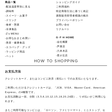
商品一覧
ショッピングガイド
配送温度帯別に見る
ご利用規約
調味料
特定商取引法に基づく表記
スイーツ・お菓子
酒類販売管理者標識の掲示
ドリンク
プライバシーポリシー
食材・惣菜
お問い合せ
冷凍食品
リクルート
Z's MENU
G･F･H HOME
お得なおまとめ買い
会社概要
美容・健康食品
芦屋店
エコバッグ・グッズ
六本木店
ラッピング用品
星が丘店
ペット
HOW TO SHOPPING
お支払方法
クレジットカード、またはコンビニ決済（前払い）でのお支払いとなります。
ご利用いただけるクレジットカードは、「JCB、VISA、Master Card、American
Express」の4種類です。
お支払回数は一括、分割（3,5,6,10,12,15,18,20,24回）、リボ払いがご利用にな
れます。
またご利用可能なコンビニは、「ローソン、ファミリーマート、ミニストップ、セ