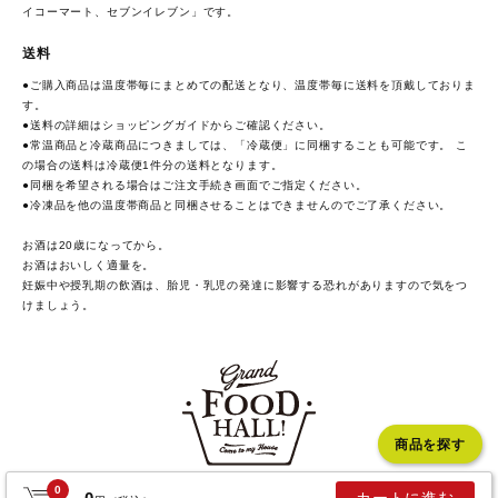
イコーマート、セブンイレブン」です。
送料
●ご購入商品は温度帯毎にまとめての配送となり、温度帯毎に送料を頂戴しておりま
す。
●送料の詳細は
ショッピングガイド
からご確認ください。
●常温商品と冷蔵商品につきましては、「冷蔵便」に同梱することも可能です。 こ
の場合の送料は冷蔵便1件分の送料となります。
●同梱を希望される場合はご注文手続き画面でご指定ください。
●冷凍品を他の温度帯商品と同梱させることはできませんのでご了承ください。
お酒は20歳になってから。
お酒はおいしく適量を。
妊娠中や授乳期の飲酒は、胎児・乳児の発達に影響する恐れがありますので気をつ
けましょう。
商品を探す
0
COPYRIGHT GRAND FOOD HALL. ALL RIGHTS RESERVED.