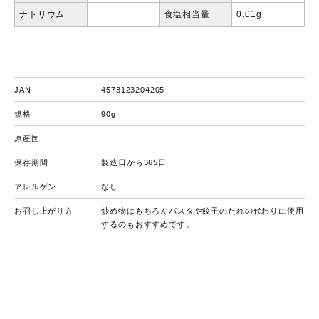
ナトリウム
食塩相当量
0.01g
JAN
4573123204205
規格
90g
原産国
保存期間
製造日から365日
アレルゲン
なし
お召し上がり方
炒め物はもちろんパスタや餃子のたれの代わりに使用
するのもおすすめです。