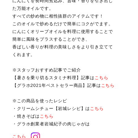
にんにくを長時間煮込み、旨味・香りを引き出し
た万能オイルです。
すべての炒め物に相性抜群のアイテムです！
このオイルで炒めるだけで簡単にコクがでます。
にんにくオリーブオイルを料理に使用することで
簡単に風味をプラスすることができ、
香ばしい香りが料理の美味しさをより引き立てて
くれます。
※スタッフおすすめ記事でご紹介
【暑さを乗り切るスタミナ料理】記事は
こちら
【グラホ2021年ベストセラー商品】記事は
こちら
※この商品を使ったレシピ
・クリームシチュー【岩城レシピ】は
こちら
・焼きそばは
こちら
・グラホ創業者岩城紀子の肉じゃがは
こちら