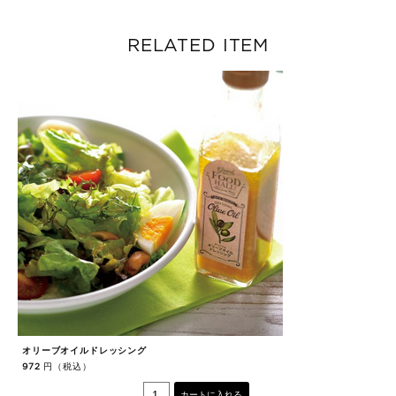
RELATED ITEM
オリーブオイルドレッシング
直
円（税込）
972
5
カートに入れる