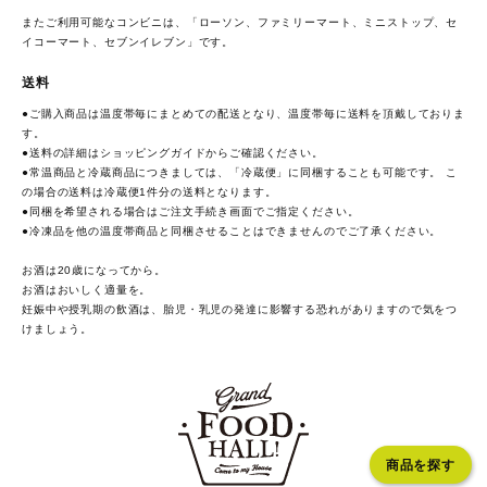
またご利用可能なコンビニは、「ローソン、ファミリーマート、ミニストップ、セ
イコーマート、セブンイレブン」です。
送料
●ご購入商品は温度帯毎にまとめての配送となり、温度帯毎に送料を頂戴しておりま
す。
●送料の詳細は
ショッピングガイド
からご確認ください。
●常温商品と冷蔵商品につきましては、「冷蔵便」に同梱することも可能です。 こ
の場合の送料は冷蔵便1件分の送料となります。
●同梱を希望される場合はご注文手続き画面でご指定ください。
●冷凍品を他の温度帯商品と同梱させることはできませんのでご了承ください。
お酒は20歳になってから。
お酒はおいしく適量を。
妊娠中や授乳期の飲酒は、胎児・乳児の発達に影響する恐れがありますので気をつ
けましょう。
商品を探す