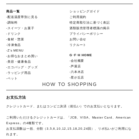
商品一覧
ショッピングガイド
配送温度帯別に見る
ご利用規約
調味料
特定商取引法に基づく表記
スイーツ・お菓子
酒類販売管理者標識の掲示
ドリンク
プライバシーポリシー
食材・惣菜
お問い合せ
冷凍食品
リクルート
Z's MENU
G･F･H HOME
お得なおまとめ買い
会社概要
美容・健康食品
芦屋店
エコバッグ・グッズ
六本木店
ラッピング用品
星が丘店
ペット
HOW TO SHOPPING
お支払方法
クレジットカード、またはコンビニ決済（前払い）でのお支払いとなります。
ご利用いただけるクレジットカードは、「JCB、VISA、Master Card、American
Express」の4種類です。
お支払回数は一括、分割（3,5,6,10,12,15,18,20,24回）、リボ払いがご利用にな
れます。