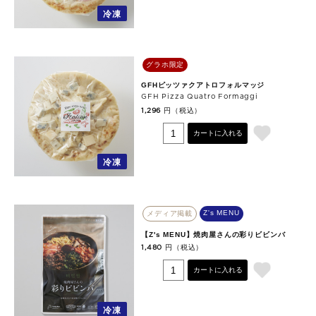
冷凍
グラホ限定
GFHピッツァクアトロフォルマッジ
GFH Pizza Quatro Formaggi
円（税込）
1,296
カートに入れる
冷凍
Z's MENU
メディア掲載
【Z's MENU】焼肉屋さんの彩りビビンバ
円（税込）
1,480
カートに入れる
冷凍