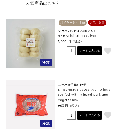
人気商品はこちら
バイヤーおすすめ
グラホ限定
グラホのぶたまん(肉まん）
GFH original Meat bun
円（税込）
1,500
カートに入れる
冷凍
ニーハオ手作り餃子
Nihao-made gyoza (dumplings
stuffed with minced pork and
vegetables)
円（税込）
993
カートに入れる
冷凍