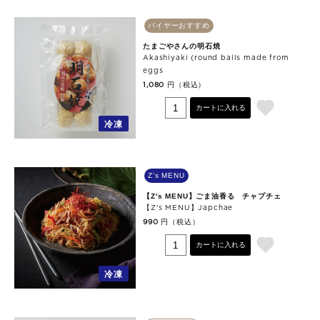
バイヤーおすすめ
たまごやさんの明石焼
Akashiyaki (round balls made from
eggs
円（税込）
1,080
カートに入れる
冷凍
Z's MENU
【Z's MENU】ごま油香る チャプチェ
【Z's MENU】Japchae
円（税込）
990
カートに入れる
冷凍