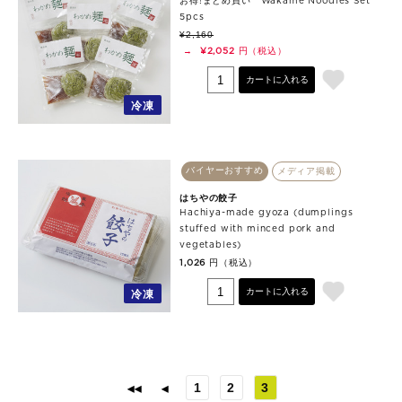
お得!まとめ買い Wakame Noodles Set
5pcs
¥2,160
円（税込）
→
¥2,052
カートに入れる
冷凍
バイヤーおすすめ
メディア掲載
はちやの餃子
Hachiya-made gyoza (dumplings
stuffed with minced pork and
vegetables)
円（税込）
1,026
カートに入れる
冷凍
1
2
3