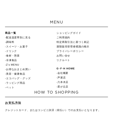
MENU
商品一覧
ショッピングガイド
配送温度帯別に見る
ご利用規約
調味料
特定商取引法に基づく表記
スイーツ・お菓子
酒類販売管理者標識の掲示
ドリンク
プライバシーポリシー
食材・惣菜
お問い合せ
冷凍食品
リクルート
Z's MENU
G･F･H HOME
お得なおまとめ買い
会社概要
美容・健康食品
芦屋店
エコバッグ・グッズ
六本木店
ラッピング用品
星が丘店
ペット
HOW TO SHOPPING
お支払方法
クレジットカード、またはコンビニ決済（前払い）でのお支払いとなります。