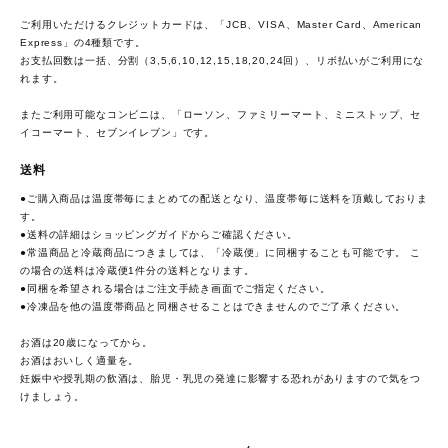
ご利用いただけるクレジットカードは、「JCB、VISA、Master Card、American
Express」の4種類です。
お支払回数は一括、分割（3,5,6,10,12,15,18,20,24回）、リボ払いがご利用にな
れます。
またご利用可能なコンビニは、「ローソン、ファミリーマート、ミニストップ、セ
イコーマート、セブンイレブン」です。
送料
●ご購入商品は温度帯毎にまとめての配送となり、温度帯毎に送料を頂戴しておりま
す。
●送料の詳細は
ショッピングガイド
からご確認ください。
●常温商品と冷蔵商品につきましては、「冷蔵便」に同梱することも可能です。 こ
の場合の送料は冷蔵便1件分の送料となります。
●同梱を希望される場合はご注文手続き画面でご指定ください。
●冷凍品を他の温度帯商品と同梱させることはできませんのでご了承ください。
お酒は20歳になってから。
お酒はおいしく適量を。
妊娠中や授乳期の飲酒は、胎児・乳児の発達に影響する恐れがありますので気をつ
けましょう。