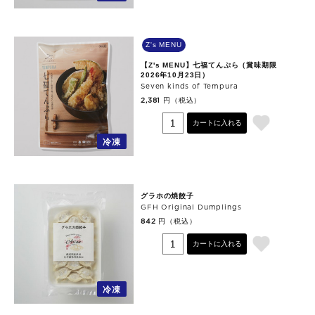
Z's MENU
【Z's MENU】七福てんぷら（賞味期限
2026年10月23日）
Seven kinds of Tempura
円（税込）
2,381
カートに入れる
冷凍
グラホの焼餃子
GFH Original Dumplings
円（税込）
842
カートに入れる
冷凍