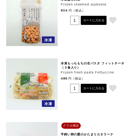
Frozen steamed soybeans
円（税込）
604
カートに入れる
冷凍
冷凍もっちもちの生パスタ フィットチーネ
（３食入り）
Frozen fresh pasta Fettuccine
円（税込）
486
カートに入れる
冷凍
グラホ限定
平飼い卵の愛のかたまりカタラーナ