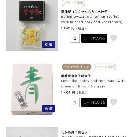
メディア掲載
樂仙楼（らくせんろう）水餃子
Boiled gyoza (dumplings stuffed
with minced pork and vegetables)
円（税込）
1,242
カートに入れる
冷凍
バイヤーおすすめ
メディア掲載
楢崎青唐辛子明太子
Mentaiko (spicy cod roe) made with
green chili from Narazaki
円（税込）
1,404
カートに入れる
冷凍
わかめ麺 5個セット