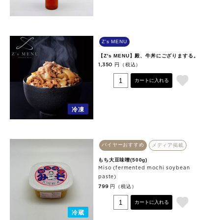
Z's MENU
【Z's MENU】殿、牛丼にござりまする。
円（税込）
1,350
カートに入れる
冷凍
バイヤーおすすめ
メディア掲載
もち大豆味噌(500g)
Miso (fermented mochi soybean
paste)
円（税込）
799
カートに入れる
冷蔵