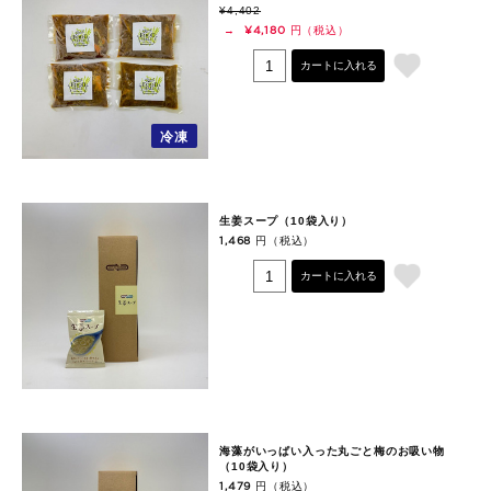
¥4,402
円（税込）
→
¥4,180
カートに入れる
冷凍
生姜スープ（10袋入り）
円（税込）
1,468
カートに入れる
海藻がいっぱい入った丸ごと梅のお吸い物
（10袋入り）
円（税込）
1,479