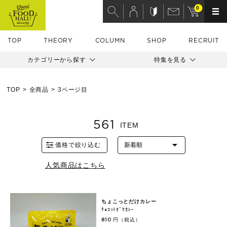
0
TOP
THEORY
COLUMN
SHOP
RECRUIT
カテゴリーから探す
特集を見る
TOP
全商品
3ページ目
561
ITEM
価格で絞り込む
人気商品はこちら
ちょこっとだけカレー
ﾁｮｺｯﾄﾀﾞｹｶﾚｰ
円（税込）
810