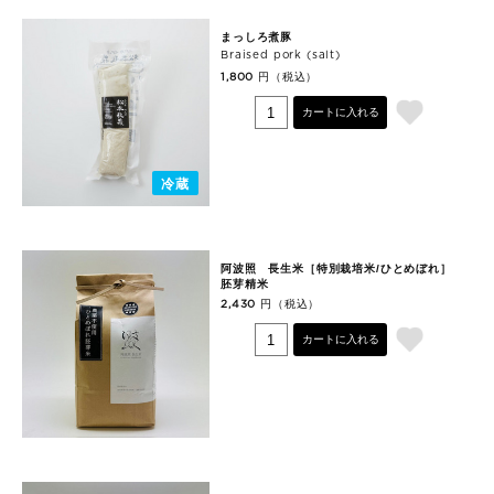
まっしろ煮豚
Braised pork (salt)
円（税込）
1,800
カートに入れる
冷蔵
阿波照 長生米［特別栽培米/ひとめぼれ］
胚芽精米
円（税込）
2,430
カートに入れる