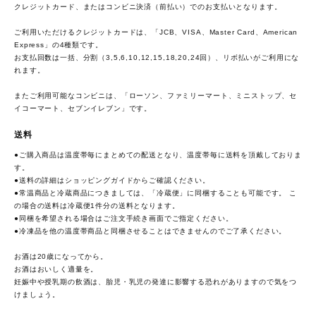
クレジットカード、またはコンビニ決済（前払い）でのお支払いとなります。
ご利用いただけるクレジットカードは、「JCB、VISA、Master Card、American
Express」の4種類です。
お支払回数は一括、分割（3,5,6,10,12,15,18,20,24回）、リボ払いがご利用にな
れます。
またご利用可能なコンビニは、「ローソン、ファミリーマート、ミニストップ、セ
イコーマート、セブンイレブン」です。
送料
●ご購入商品は温度帯毎にまとめての配送となり、温度帯毎に送料を頂戴しておりま
す。
●送料の詳細は
ショッピングガイド
からご確認ください。
●常温商品と冷蔵商品につきましては、「冷蔵便」に同梱することも可能です。 こ
の場合の送料は冷蔵便1件分の送料となります。
●同梱を希望される場合はご注文手続き画面でご指定ください。
●冷凍品を他の温度帯商品と同梱させることはできませんのでご了承ください。
お酒は20歳になってから。
お酒はおいしく適量を。
妊娠中や授乳期の飲酒は、胎児・乳児の発達に影響する恐れがありますので気をつ
けましょう。