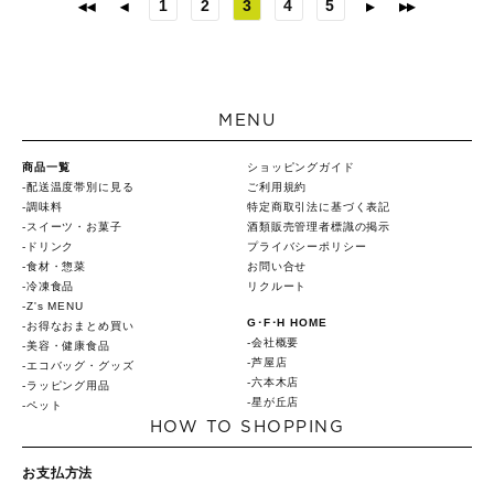
1
2
3
4
5
MENU
商品一覧
ショッピングガイド
配送温度帯別に見る
ご利用規約
調味料
特定商取引法に基づく表記
スイーツ・お菓子
酒類販売管理者標識の掲示
ドリンク
プライバシーポリシー
食材・惣菜
お問い合せ
冷凍食品
リクルート
Z's MENU
G･F･H HOME
お得なおまとめ買い
会社概要
美容・健康食品
芦屋店
エコバッグ・グッズ
六本木店
ラッピング用品
星が丘店
ペット
HOW TO SHOPPING
お支払方法