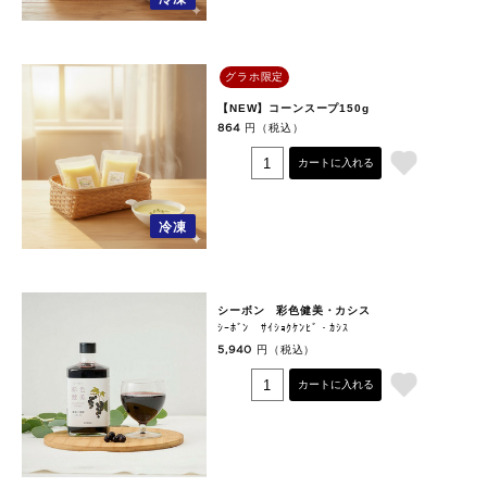
グラホ限定
【NEW】コーンスープ150g
円（税込）
864
カートに入れる
冷凍
シーボン 彩色健美・カシス
ｼｰﾎﾞﾝ ｻｲｼｮｸｹﾝﾋﾞ・ｶｼｽ
円（税込）
5,940
カートに入れる