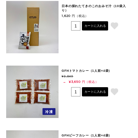
日本の採れたてきのこのおみそ汁（10袋入
り）
円（税込）
1,620
カートに入れる
GFHトマトカレー（1人前×4袋）
¥3,849
円（税込）
→
¥3,650
カートに入れる
冷凍
GFHビーフカレー（1人前×4袋）