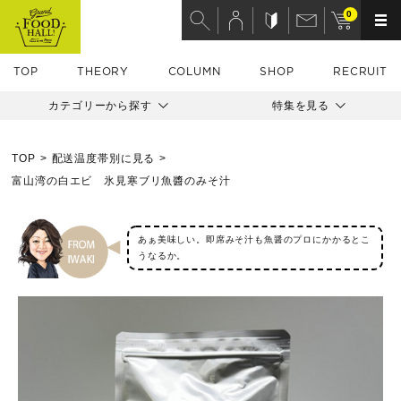
0
TOP
THEORY
COLUMN
SHOP
RECRUIT
カテゴリーから探す
特集を見る
TOP
配送温度帯別に見る
富山湾の白エビ 氷見寒ブリ魚醬のみそ汁
あぁ美味しい。即席みそ汁も魚醤のプロにかかるとこ
うなるか。