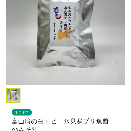
ネコポス
富山湾の白エビ 氷見寒ブリ魚醬
のみそ汁