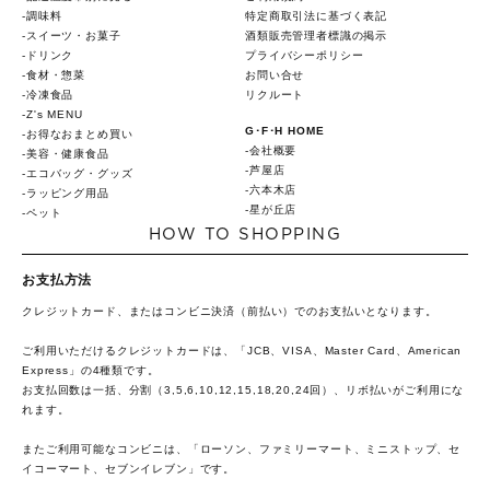
調味料
特定商取引法に基づく表記
スイーツ・お菓子
酒類販売管理者標識の掲示
ドリンク
プライバシーポリシー
食材・惣菜
お問い合せ
冷凍食品
リクルート
Z's MENU
G･F･H HOME
お得なおまとめ買い
会社概要
美容・健康食品
芦屋店
エコバッグ・グッズ
六本木店
ラッピング用品
星が丘店
ペット
HOW TO SHOPPING
お支払方法
クレジットカード、またはコンビニ決済（前払い）でのお支払いとなります。
ご利用いただけるクレジットカードは、「JCB、VISA、Master Card、American
Express」の4種類です。
お支払回数は一括、分割（3,5,6,10,12,15,18,20,24回）、リボ払いがご利用にな
れます。
またご利用可能なコンビニは、「ローソン、ファミリーマート、ミニストップ、セ
イコーマート、セブンイレブン」です。