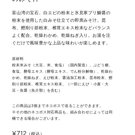
富山湾の宝石、白エビの粉末と氷見寒ブリ鰤醤の
粉末を使用した白みそ仕立ての即席みそ汁。昆
布、鰹削り節粉末、椎茸エキス粉末などバランス
よく配合。乾燥わかめ、乾燥ねぎ入り。お湯を注
ぐだけで風味豊かな上品な味わいが楽しめます。
原材料
粉末米みそ（大豆、米、食塩）（国内製造）、ぶどう糖、
食塩、酵母エキス（酵母エキス、でん粉分解物）、乾燥わ
かめ、乾燥ねぎ、えび粉末、醤油加工粉末、昆布粉末、鰹
削り節粉末、椎茸エキス粉末、（一部にえび・小麦・大
豆・魚醤（魚介類）を含む）
この商品は3個までネコポスで送ることができます。
※その他のネコポス対応商品も、組み合わせによっては同
梱できる場合がございます。
¥712
（税込）