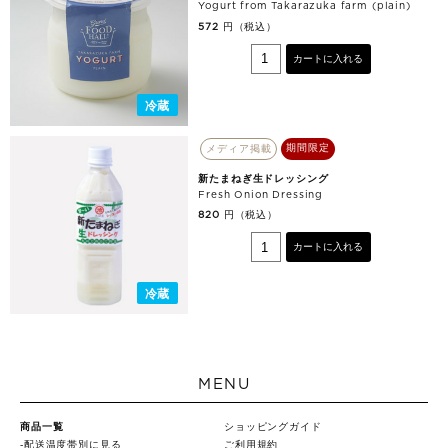
Yogurt from Takarazuka farm (plain)
円（税込）
572
カートに入れる
冷蔵
期間限定
メディア掲載
新たまねぎ生ドレッシング
Fresh Onion Dressing
円（税込）
820
カートに入れる
冷蔵
MENU
商品一覧
ショッピングガイド
配送温度帯別に見る
ご利用規約