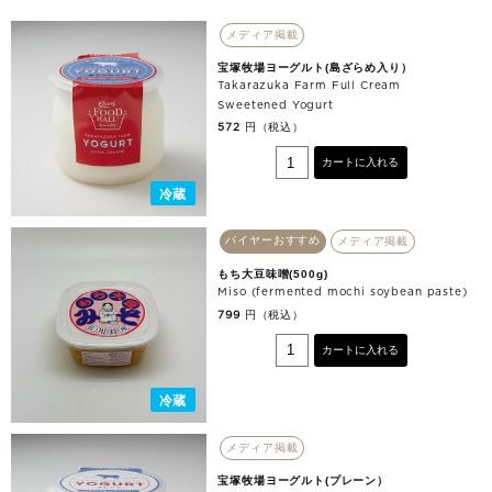
メディア掲載
宝塚牧場ヨーグルト(島ざらめ入り）
Takarazuka Farm Full Cream
Sweetened Yogurt
円（税込）
572
カートに入れる
冷蔵
バイヤーおすすめ
メディア掲載
もち大豆味噌(500g)
Miso (fermented mochi soybean paste)
円（税込）
799
カートに入れる
冷蔵
メディア掲載
宝塚牧場ヨーグルト(プレーン）