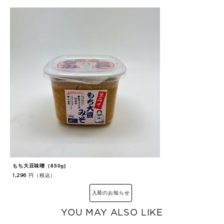
もち大豆味噌（850g)
蔵
円（税込）
1,296
7
入荷のお知らせ
YOU MAY ALSO LIKE