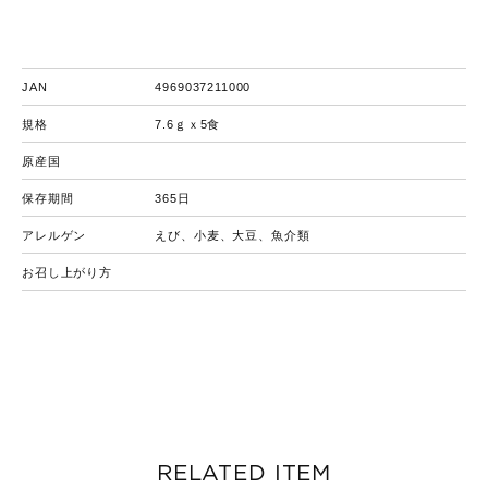
JAN
4969037211000
規格
7.6ｇｘ5食
原産国
保存期間
365日
アレルゲン
えび、小麦、大豆、魚介類
お召し上がり方
RELATED ITEM