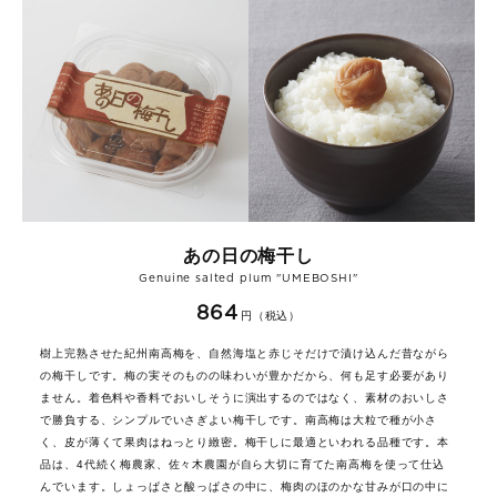
あの日の梅干し
Genuine salted plum "UMEBOSHI"
864
円（税込）
樹上完熟させた紀州南高梅を、自然海塩と赤じそだけで漬け込んだ昔ながら
の梅干しです。梅の実そのものの味わいが豊かだから、何も足す必要があり
ません。着色料や香料でおいしそうに演出するのではなく、素材のおいしさ
で勝負する、シンプルでいさぎよい梅干しです。南高梅は大粒で種が小さ
く、皮が薄くて果肉はねっとり緻密。梅干しに最適といわれる品種です。本
品は、4代続く梅農家、佐々木農園が自ら大切に育てた南高梅を使って仕込
んでいます。しょっぱさと酸っぱさの中に、梅肉のほのかな甘みが口の中に