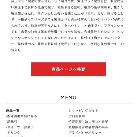
減圧フライ製法で作られたドライ納豆です。減圧フライ製法とは、真空に近
い減圧下で食材を低温で揚げ、乾燥させる技術。納豆の色や栄養素、生きた
納豆菌が保たれ、サクッとした軽い食感に仕上がります。また、揚げること
で、一般的なフリーズドライ製法よりも納豆特有のにおいやネバネバが抑え
られており、納豆が苦手な人にも「食べやすい」と好評です。フライといっ
ても、余分な油分は遠心分離機でしっかり除去。含油量控えめなので、ヘル
シーなスナックとしてお楽しみいただけます。味付けは梅としそのパウダ
ー、黒砂糖のみ。香料や甘味料は使用していません。便利な個包装です。16
包入り。
商品ページへ移動
MENU
商品一覧
ショッピングガイド
配送温度帯別に見る
ご利用規約
調味料
特定商取引法に基づく表記
スイーツ・お菓子
酒類販売管理者標識の掲示
ドリンク
プライバシーポリシー