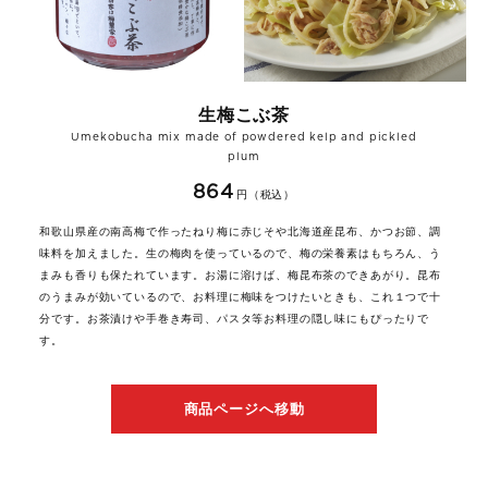
生梅こぶ茶
Umekobucha mix made of powdered kelp and pickled
plum
864
円（税込）
和歌山県産の南高梅で作ったねり梅に赤じそや北海道産昆布、かつお節、調
味料を加えました。生の梅肉を使っているので、梅の栄養素はもちろん、う
まみも香りも保たれています。お湯に溶けば、梅昆布茶のできあがり。昆布
のうまみが効いているので、お料理に梅味をつけたいときも、これ１つで十
分です。お茶漬けや手巻き寿司、パスタ等お料理の隠し味にもぴったりで
す。
商品ページへ移動