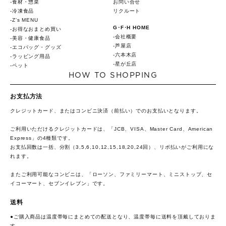
食材・惣菜
お問い合せ
冷凍食品
リクルート
Z's MENU
G･F･H HOME
お得なおまとめ買い
会社概要
美容・健康食品
芦屋店
エコバッグ・グッズ
六本木店
ラッピング用品
星が丘店
ペット
HOW TO SHOPPING
お支払方法
クレジットカード、またはコンビニ決済（前払い）でのお支払いとなります。
ご利用いただけるクレジットカードは、「JCB、VISA、Master Card、American
Express」の4種類です。
お支払回数は一括、分割（3,5,6,10,12,15,18,20,24回）、リボ払いがご利用にな
れます。
またご利用可能なコンビニは、「ローソン、ファミリーマート、ミニストップ、セ
イコーマート、セブンイレブン」です。
送料
●ご購入商品は温度帯毎にまとめての配送となり、温度帯毎に送料を頂戴しておりま
す。