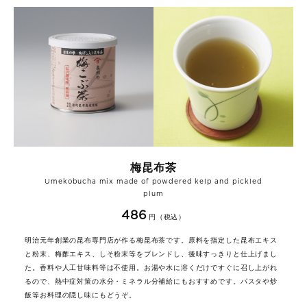
梅昆布茶
Umekobucha mix made of powdered kelp and pickled
plum
486
円（税込）
明治元年創業の昆布専門店が作る梅昆布茶です。原料を指定した昆布エキス
と粉末、梅酢エキス、しそ粉末等をブレンドし、後味すっきりと仕上げまし
た。香料や人工甘味料等は不使用。お湯や水に溶くだけですぐに召し上がれ
るので、熱中症対策の水分・ミネラル分補給にもおすすめです。パスタや炒
飯等お料理の隠し味にもどうぞ。