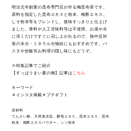
明治元年創業の昆布専門店が作る梅昆布茶です。
原料を指定した昆布エキスと粉末、梅酢エキス、
しそ粉末等をブレンドし、後味すっきりと仕上げ
ました。香料や人工甘味料等は不使用。お湯や水
に溶くだけですぐに召し上がれるので、熱中症対
策の水分・ミネラル分補給にもおすすめです。パ
スタや炒飯等お料理の隠し味にもどうぞ。
※特集記事でご紹介
【すっぱうまい夏の梅】記事は
こちら
キーワード
＃インスタ掲載＃プチギフト
原材料
てんさい糖、天然海水塩、酵母エキス、昆布エキス、昆布
粉末、梅酢エキスパウダー、シソ粉末