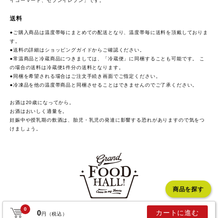
イコーマート、セブンイレブン」です。
送料
●ご購入商品は温度帯毎にまとめての配送となり、温度帯毎に送料を頂戴しておりま
す。
●送料の詳細は
ショッピングガイド
からご確認ください。
●常温商品と冷蔵商品につきましては、「冷蔵便」に同梱することも可能です。 こ
の場合の送料は冷蔵便1件分の送料となります。
●同梱を希望される場合はご注文手続き画面でご指定ください。
●冷凍品を他の温度帯商品と同梱させることはできませんのでご了承ください。
お酒は20歳になってから。
お酒はおいしく適量を。
妊娠中や授乳期の飲酒は、胎児・乳児の発達に影響する恐れがありますので気をつ
けましょう。
商品を探す
0
0
カートに進む
COPYRIGHT GRAND FOOD HALL. ALL RIGHTS RESERVED.
円（税込）