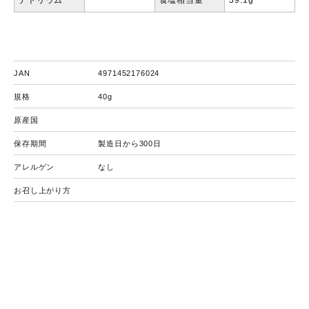
ナトリウム
食塩相当量
39.1g
JAN
4971452176024
規格
40g
原産国
保存期間
製造日から300日
アレルゲン
なし
お召し上がり方