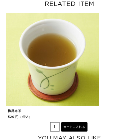
RELATED ITEM
梅昆布茶
生
円（税込）
529
8
カートに入れる
YOU MAY ALSO LIKE