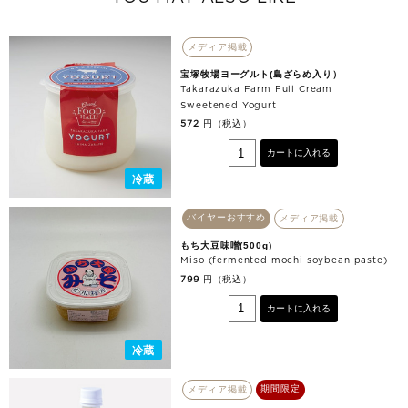
メディア掲載
宝塚牧場ヨーグルト(島ざらめ入り）
Takarazuka Farm Full Cream
Sweetened Yogurt
円（税込）
572
カートに入れる
冷蔵
バイヤーおすすめ
メディア掲載
もち大豆味噌(500g)
Miso (fermented mochi soybean paste)
円（税込）
799
カートに入れる
冷蔵
期間限定
メディア掲載