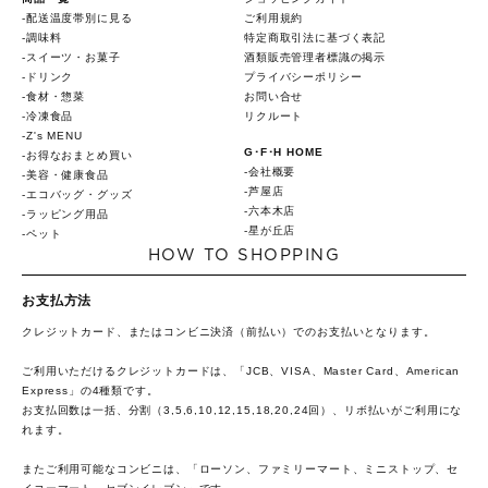
配送温度帯別に見る
ご利用規約
調味料
特定商取引法に基づく表記
スイーツ・お菓子
酒類販売管理者標識の掲示
ドリンク
プライバシーポリシー
食材・惣菜
お問い合せ
冷凍食品
リクルート
Z's MENU
G･F･H HOME
お得なおまとめ買い
会社概要
美容・健康食品
芦屋店
エコバッグ・グッズ
六本木店
ラッピング用品
星が丘店
ペット
HOW TO SHOPPING
お支払方法
クレジットカード、またはコンビニ決済（前払い）でのお支払いとなります。
ご利用いただけるクレジットカードは、「JCB、VISA、Master Card、American
Express」の4種類です。
お支払回数は一括、分割（3,5,6,10,12,15,18,20,24回）、リボ払いがご利用にな
れます。
またご利用可能なコンビニは、「ローソン、ファミリーマート、ミニストップ、セ