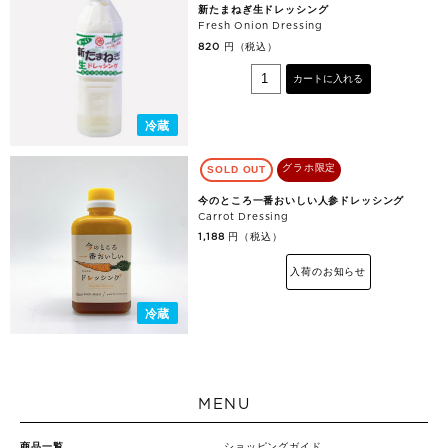
新たまねぎ生ドレッシング
Fresh Onion Dressing
円（税込）
820
カートに入れる
冷蔵
グラホ限定
SOLD OUT
今のところ一番おいしい人参ドレッシング
Carrot Dressing
円（税込）
1,188
入荷のお知らせ
冷蔵
MENU
商品一覧
ショッピングガイド