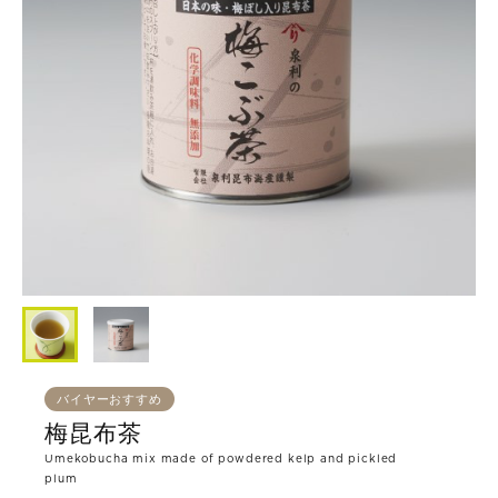
バイヤーおすすめ
梅昆布茶
Umekobucha mix made of powdered kelp and pickled
plum