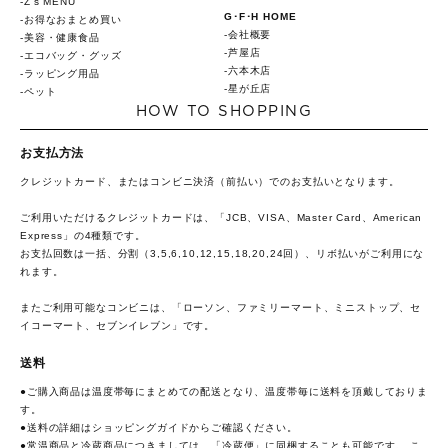
Z's MENU
G･F･H HOME
お得なおまとめ買い
会社概要
美容・健康食品
芦屋店
エコバッグ・グッズ
六本木店
ラッピング用品
星が丘店
ペット
HOW TO SHOPPING
お支払方法
クレジットカード、またはコンビニ決済（前払い）でのお支払いとなります。
ご利用いただけるクレジットカードは、「JCB、VISA、Master Card、American
Express」の4種類です。
お支払回数は一括、分割（3,5,6,10,12,15,18,20,24回）、リボ払いがご利用にな
れます。
またご利用可能なコンビニは、「ローソン、ファミリーマート、ミニストップ、セ
イコーマート、セブンイレブン」です。
送料
●ご購入商品は温度帯毎にまとめての配送となり、温度帯毎に送料を頂戴しておりま
す。
●送料の詳細は
ショッピングガイド
からご確認ください。
●常温商品と冷蔵商品につきましては、「冷蔵便」に同梱することも可能です。 こ