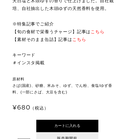
天日塩と木頭ゆずの香りで仕上げました。自社栽
培、自社抽出した木頭ゆずの天然香料を使用。
※特集記事でご紹介
【旬の食材で栄養うチャージ】記事は
こちら
【素材そのまま缶詰】記事は
こちら
キーワード
＃インスタ掲載
原材料
さば(国産)、砂糖、米みそ、ゆず、でん粉、食塩/ゆず香
料、(一部にさば、大豆を含む)
¥680
（税込）
カートに入れる
販売期間前