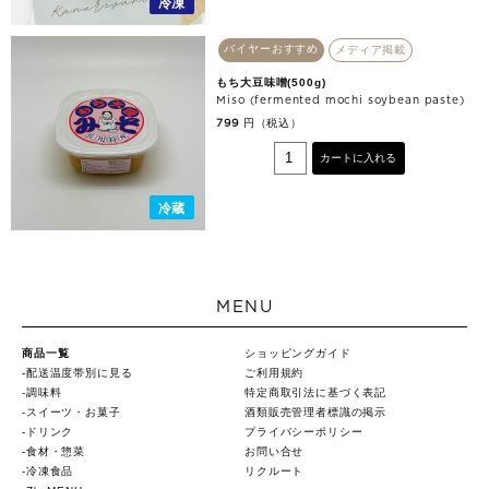
冷凍
バイヤーおすすめ
メディア掲載
もち大豆味噌(500g)
Miso (fermented mochi soybean paste)
円（税込）
799
カートに入れる
冷蔵
MENU
商品一覧
ショッピングガイド
配送温度帯別に見る
ご利用規約
調味料
特定商取引法に基づく表記
スイーツ・お菓子
酒類販売管理者標識の掲示
ドリンク
プライバシーポリシー
食材・惣菜
お問い合せ
冷凍食品
リクルート