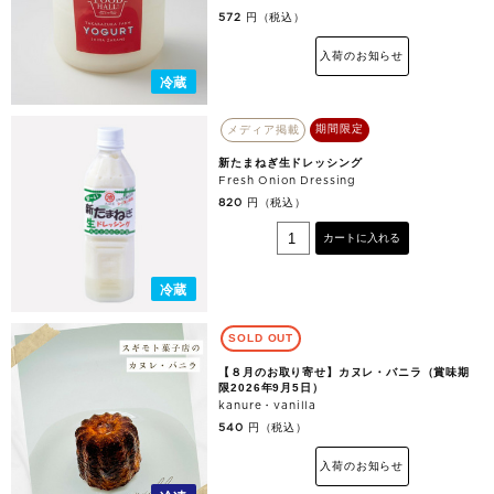
円（税込）
572
入荷のお知らせ
冷蔵
期間限定
メディア掲載
新たまねぎ生ドレッシング
Fresh Onion Dressing
円（税込）
820
カートに入れる
冷蔵
SOLD OUT
【８月のお取り寄せ】カヌレ・バニラ（賞味期
限2026年9月5日）
kanure・vanilla
円（税込）
540
入荷のお知らせ