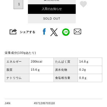
入荷のお知らせ
SOLD OUT
シェアする
栄養成分(100gあたり)
エネルギー
200kcal
たんぱく質
14.8ｇ
脂質
15.6ｇ
炭水化物
0.2g
ナトリウム
食塩相当量
0.8ｇ
JAN
4571205703110