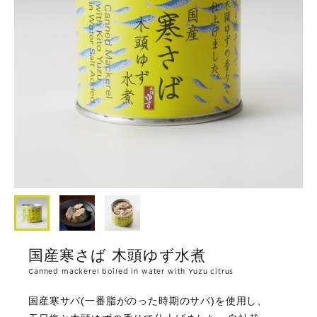
国産寒さば 木頭ゆず水煮
Canned mackerel boiled in water with Yuzu citrus
国産寒サバ(一番脂がのった時期のサバ)を使用し、