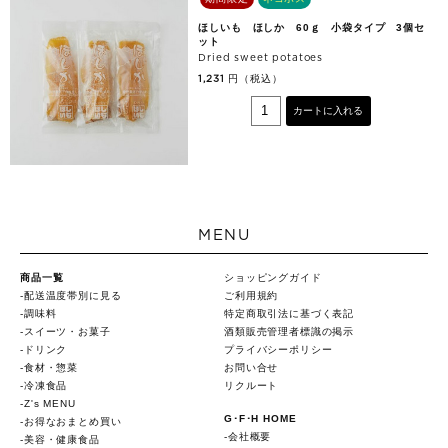
ほしいも ほしか 60ｇ 小袋タイプ 3個セ
ット
Dried sweet potatoes
円（税込）
1,231
カートに入れる
MENU
商品一覧
ショッピングガイド
配送温度帯別に見る
ご利用規約
調味料
特定商取引法に基づく表記
スイーツ・お菓子
酒類販売管理者標識の掲示
ドリンク
プライバシーポリシー
食材・惣菜
お問い合せ
冷凍食品
リクルート
Z's MENU
G･F･H HOME
お得なおまとめ買い
会社概要
美容・健康食品