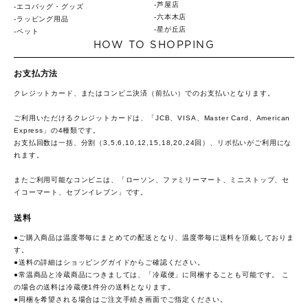
芦屋店
エコバッグ・グッズ
六本木店
ラッピング用品
星が丘店
ペット
HOW TO SHOPPING
お支払方法
クレジットカード、またはコンビニ決済（前払い）でのお支払いとなります。
ご利用いただけるクレジットカードは、「JCB、VISA、Master Card、American
Express」の4種類です。
お支払回数は一括、分割（3,5,6,10,12,15,18,20,24回）、リボ払いがご利用にな
れます。
またご利用可能なコンビニは、「ローソン、ファミリーマート、ミニストップ、セ
イコーマート、セブンイレブン」です。
送料
●ご購入商品は温度帯毎にまとめての配送となり、温度帯毎に送料を頂戴しておりま
す。
●送料の詳細は
ショッピングガイド
からご確認ください。
●常温商品と冷蔵商品につきましては、「冷蔵便」に同梱することも可能です。 こ
の場合の送料は冷蔵便1件分の送料となります。
●同梱を希望される場合はご注文手続き画面でご指定ください。