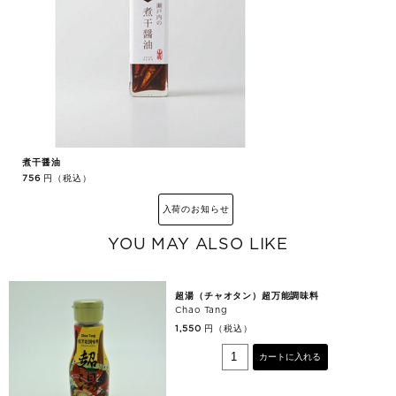
煮干醤油
鶴
円（税込）
756
8
入荷のお知らせ
YOU MAY ALSO LIKE
超湯（チャオタン）超万能調味料
Chao Tang
円（税込）
1,550
カートに入れる