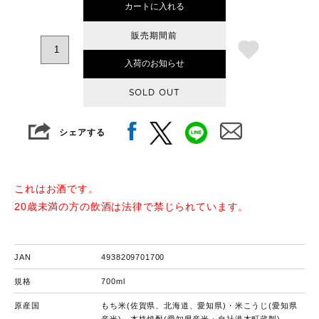
カートに入れる
販売期間前
入荷のお知らせ
SOLD OUT
シェアする
これはお酒です。
20歳未満の方の飲酒は法律で禁じられています。
JAN
4938209701700
規格
700ml
原産国
もち米(佐賀県、北海道、愛知県)・米こうじ(愛知県
産米)、本格焼酎(愛知県産米・自社港本町蔵製)