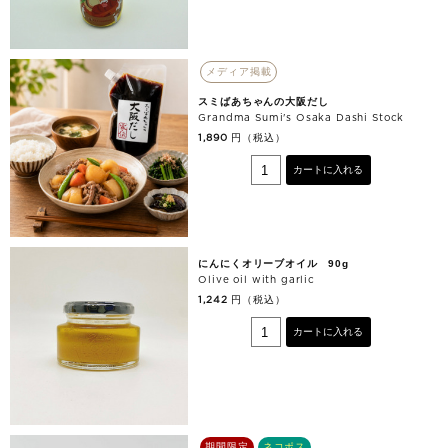
メディア掲載
スミばあちゃんの大阪だし
Grandma Sumi's Osaka Dashi Stock
円（税込）
1,890
カートに入れる
にんにくオリーブオイル 90g
Olive oil with garlic
円（税込）
1,242
カートに入れる
期間限定
ネコポス