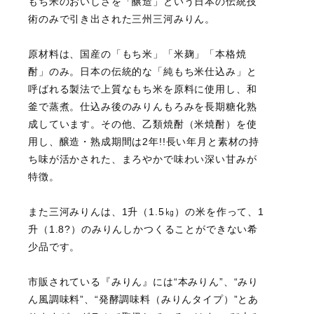
もち米のおいしさを「醸造」という日本の伝統技
術のみで引き出された三州三河みりん。
原材料は、国産の「もち米」「米麹」「本格焼
酎」のみ。日本の伝統的な「純もち米仕込み」と
呼ばれる製法で上質なもち米を原料に使用し、和
釜で蒸煮。仕込み後のみりんもろみを長期糖化熟
成しています。その他、乙類焼酎（米焼酎）を使
用し、醸造・熟成期間は2年!!長い年月と素材の持
ち味が活かされた、まろやかで味わい深い甘みが
特徴。
また三河みりんは、1升（1.5㎏）の米を作って、1
升（1.8?）のみりんしかつくることができない希
少品です。
市販されている『みりん』には“本みりん”、“みり
ん風調味料”、“発酵調味料（みりんタイプ）”とあ