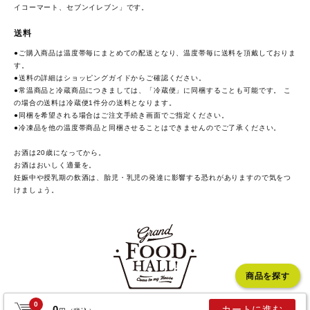
イコーマート、セブンイレブン」です。
送料
●ご購入商品は温度帯毎にまとめての配送となり、温度帯毎に送料を頂戴しておりま
す。
●送料の詳細は
ショッピングガイド
からご確認ください。
●常温商品と冷蔵商品につきましては、「冷蔵便」に同梱することも可能です。 こ
の場合の送料は冷蔵便1件分の送料となります。
●同梱を希望される場合はご注文手続き画面でご指定ください。
●冷凍品を他の温度帯商品と同梱させることはできませんのでご了承ください。
お酒は20歳になってから。
お酒はおいしく適量を。
妊娠中や授乳期の飲酒は、胎児・乳児の発達に影響する恐れがありますので気をつ
けましょう。
商品を探す
0
0
カートに進む
COPYRIGHT GRAND FOOD HALL. ALL RIGHTS RESERVED.