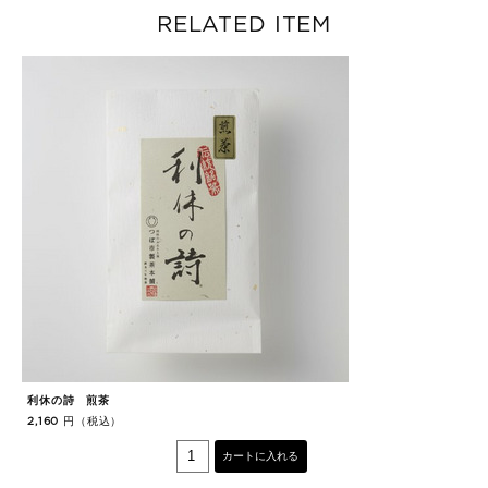
RELATED ITEM
利休の詩 煎茶
特
円（税込）
2,160
8
カートに入れる