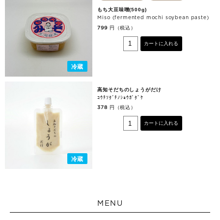
もち大豆味噌(500g)
Miso (fermented mochi soybean paste)
円（税込）
799
カートに入れる
冷蔵
高知そだちのしょうがだけ
ｺｳﾁｿﾀﾞﾁﾉｼｮｳｶﾞﾀﾞｹ
円（税込）
378
カートに入れる
冷蔵
MENU