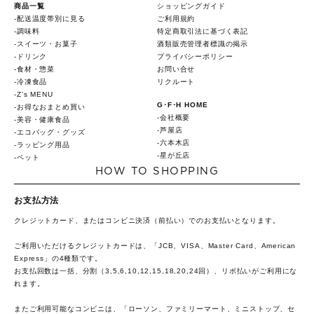
商品一覧
ショッピングガイド
配送温度帯別に見る
ご利用規約
調味料
特定商取引法に基づく表記
スイーツ・お菓子
酒類販売管理者標識の掲示
ドリンク
プライバシーポリシー
食材・惣菜
お問い合せ
冷凍食品
リクルート
Z's MENU
G･F･H HOME
お得なおまとめ買い
会社概要
美容・健康食品
芦屋店
エコバッグ・グッズ
六本木店
ラッピング用品
星が丘店
ペット
HOW TO SHOPPING
お支払方法
クレジットカード、またはコンビニ決済（前払い）でのお支払いとなります。
ご利用いただけるクレジットカードは、「JCB、VISA、Master Card、American
Express」の4種類です。
お支払回数は一括、分割（3,5,6,10,12,15,18,20,24回）、リボ払いがご利用にな
れます。
またご利用可能なコンビニは、「ローソン、ファミリーマート、ミニストップ、セ