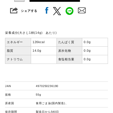
シェアする
栄養成分(大さじ1杯(14g) あたり)
エネルギー
126kcal
たんぱく質
0.0g
脂質
14.0g
炭水化物
0.0g
ナトリウム
食塩相当量
0.0g
JAN
4970250236190
規格
55g
原産国
食用ごま油(国内製造)、
保存期間
製造日から540日