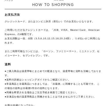
ペット
HOW TO SHOPPING
お支払方法
クレジットカード、またはコンビニ決済（前払い）でのお支払いとなります。
ご利用いただけるクレジットカードは、「JCB、VISA、Master Card、American
Express」の4種類です。
お支払回数は一括、分割（3,5,6,10,12,15,18,20,24回）、リボ払いがご利用にな
れます。
またご利用可能なコンビニは、「ローソン、ファミリーマート、ミニストップ、セ
イコーマート、セブンイレブン」です。
送料
●ご購入商品は温度帯毎にまとめての配送となり、温度帯毎に送料を頂戴しておりま
す。
●送料の詳細は
ショッピングガイド
からご確認ください。
●常温商品と冷蔵商品につきましては、「冷蔵便」に同梱することも可能です。 こ
の場合の送料は冷蔵便1件分の送料となります。
●同梱を希望される場合はご注文手続き画面でご指定ください。
●冷凍品を他の温度帯商品と同梱させることはできませんのでご了承ください。
お酒は20歳になってから。