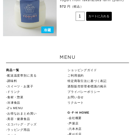
Yogurt from Takarazuka farm (plain)
円（税込）
572
カートに入れる
冷蔵
MENU
商品一覧
ショッピングガイド
配送温度帯別に見る
ご利用規約
調味料
特定商取引法に基づく表記
スイーツ・お菓子
酒類販売管理者標識の掲示
ドリンク
プライバシーポリシー
食材・惣菜
お問い合せ
冷凍食品
リクルート
Z's MENU
G･F･H HOME
お得なおまとめ買い
会社概要
美容・健康食品
芦屋店
エコバッグ・グッズ
六本木店
ラッピング用品
星が丘店