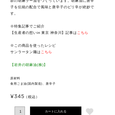
群の胡麻ラー油をつくっています。胡麻油に唐辛
子を伝統の配合で風味と唐辛子のピリ辛が絶妙で
す。
※特集記事でご紹介
【生産者の想いin 東京 神奈川】記事は
こちら
※この商品を使ったレシピ
サンラータン麺は
こちら
【岩井の胡麻油(株)】
原材料
食用ごま油(国内製造)、唐辛子
¥345
（税込）
カートに入れる