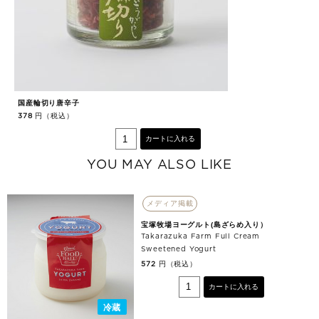
国産輪切り唐辛子
餃
円（税込）
378
3
カートに入れる
YOU MAY ALSO LIKE
メディア掲載
宝塚牧場ヨーグルト(島ざらめ入り）
Takarazuka Farm Full Cream
Sweetened Yogurt
円（税込）
572
カートに入れる
冷蔵