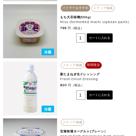
バイヤーおすすめ
メディア掲載
もち大豆味噌(500g)
Miso (fermented mochi soybean paste)
円（税込）
799
カートに入れる
冷蔵
期間限定
メディア掲載
新たまねぎ生ドレッシング
Fresh Onion Dressing
円（税込）
820
カートに入れる
冷蔵
メディア掲載
宝塚牧場ヨーグルト(プレーン）